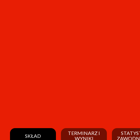
TERMINARZ I
STATYS
SKŁAD
WYNIKI
ZAWODN