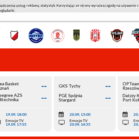
iadczenia usług, reklamy, statystyk. Korzystając ze strony wyrażasz zgodę na używanie c
WKK ACTIVE HOTEL WROCŁAW - KSK QEMETICA NOTEĆ IN
eglądarki.
--
--
ea Basket
OPTeam
GKS Tychy
znań
Rzeszó
--
--
egree AZS
PGE Spójnia
Datzzy 
litechnika
Stargard
Port Ko
olska
19.09, 18:00
20.09, 15:00
20.
Emocje TV
Emocje TV
Em
19.09, 17:55
20.09, 14:55
20.