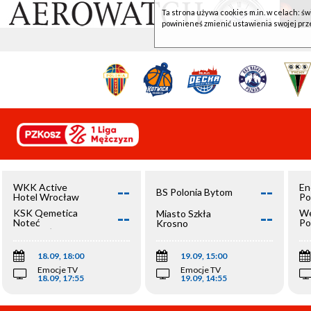
Ta strona używa cookies m.in. w celach: św
powinieneś zmienić ustawienia swojej prz
--
--
WKK Active
En
BS Polonia Bytom
Hotel Wrocław
Po
--
--
KSK Qemetica
We
Miasto Szkła
Noteć
Po
Krosno
Inowrocław
Op
18.09, 18:00
19.09, 15:00
Emocje TV
Emocje TV
18.09, 17:55
19.09, 14:55