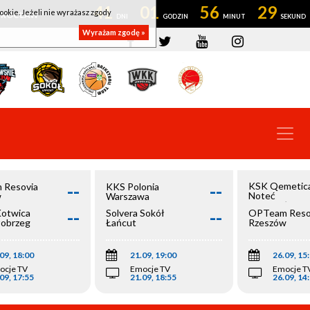
41
01
56
29
ookie. Jeżeli nie wyrażasz zgody
OWROCŁAW
Wyrażam zgodę »
--
--
KSK Qemetic
 Resovia
KKS Polonia
Noteć
w
Warszawa
Inowrocław
--
--
Kotwica
Solvera Sokół
OPTeam Reso
łobrzeg
Łańcut
Rzeszów
09, 18:00
21.09, 19:00
26.09, 15
ocje TV
Emocje TV
Emocje T
09, 17:55
21.09, 18:55
26.09, 14