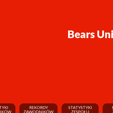
Bears Uni
TYKI
REKORDY
STATYSTYKI
IKÓW
ZAWODNIKÓW
ZESPOŁU