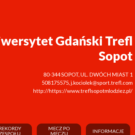
wersytet Gdański Trefl
Sopot
80-344
SOPOT
,
UL. DWÓCH MIAST 1
508175575
,
j.kociolek@sport.trefl.com
http://https://www.treflsopotmlodziez.pl/
REKORDY
MECZ PO
INFORMACJE
ZESPOŁU
MECZU