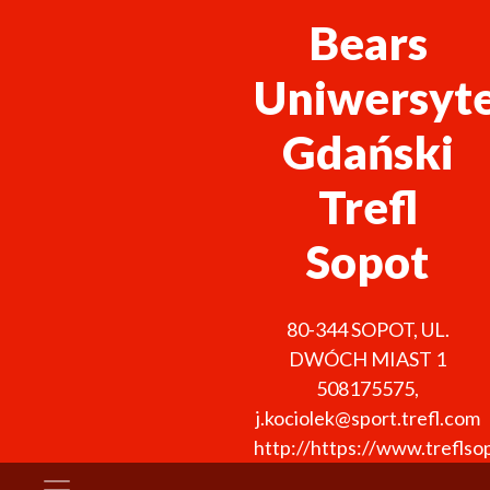
Bears
Uniwersyt
Gdański
Trefl
Sopot
80-344
SOPOT
,
UL.
DWÓCH MIAST 1
508175575
,
j.kociolek@sport.trefl.com
http://https://www.treflso