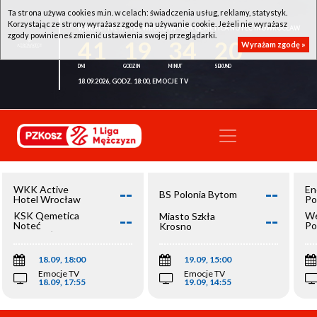
Ta strona używa cookies m.in. w celach: świadczenia usług, reklamy, statystyk.
Korzystając ze strony wyrażasz zgodę na używanie cookie. Jeżeli nie wyrażasz
WKK ACTIVE HOTEL WROCŁAW - KSK QEMETICA NOTEĆ INOWROCŁAW
zgody powinieneś zmienić ustawienia swojej przeglądarki.
41
19
34
19
Wyrażam zgodę »
18.09.2026, GODZ. 18:00, EMOCJE TV
--
--
WKK Active
En
BS Polonia Bytom
Hotel Wrocław
Po
--
--
KSK Qemetica
We
Miasto Szkła
Noteć
Po
Krosno
Inowrocław
Op
18.09, 18:00
19.09, 15:00
Emocje TV
Emocje TV
18.09, 17:55
19.09, 14:55