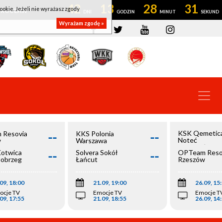
42
13
28
31
ookie. Jeżeli nie wyrażasz zgody
OWROCŁAW
Wyrażam zgodę »
--
--
KSK Qemetic
 Resovia
KKS Polonia
Noteć
w
Warszawa
Inowrocław
--
--
Kotwica
Solvera Sokół
OPTeam Reso
łobrzeg
Łańcut
Rzeszów
09, 18:00
21.09, 19:00
26.09, 15
ocje TV
Emocje TV
Emocje T
09, 17:55
21.09, 18:55
26.09, 14