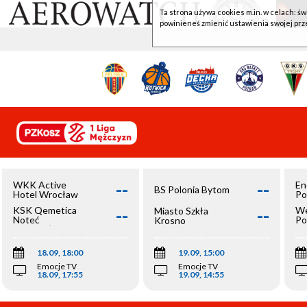
Ta strona używa cookies m.in. w celach: św
powinieneś zmienić ustawienia swojej prz
--
--
WKK Active
En
BS Polonia Bytom
Hotel Wrocław
Po
--
--
KSK Qemetica
We
Miasto Szkła
Noteć
Po
Krosno
Inowrocław
Op
18.09, 18:00
19.09, 15:00
Emocje TV
Emocje TV
18.09, 17:55
19.09, 14:55