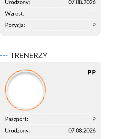
Urodzony:
07.08.2026
Wzrost:
---
Pozycja:
P
TRENERZY
P
P
Paszport:
P
Urodzony:
07.08.2026