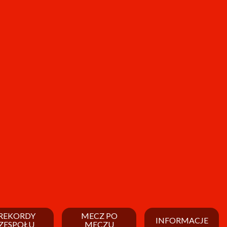
REKORDY
MECZ PO
INFORMACJE
ZESPOŁU
MECZU