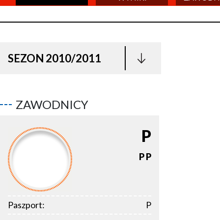
SEZON 2010/2011
ZAWODNICY
P
P
P
Paszport:
P