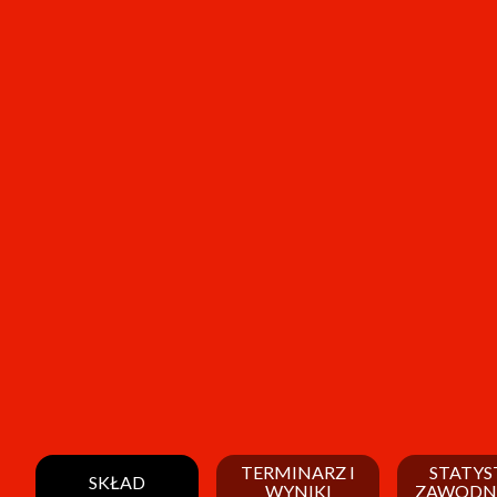
TERMINARZ I
STATYS
SKŁAD
WYNIKI
ZAWODN