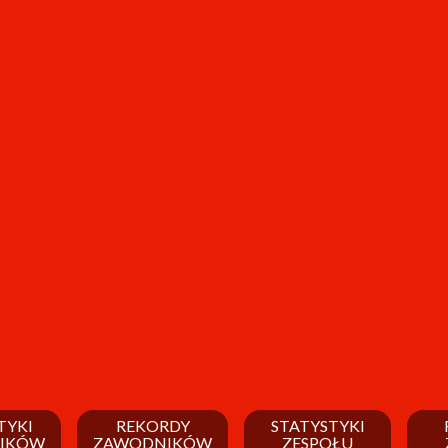
TYKI
REKORDY
STATYSTYKI
IKÓW
ZAWODNIKÓW
ZESPOŁU