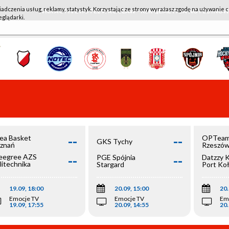
iadczenia usług, reklamy, statystyk. Korzystając ze strony wyrażasz zgodę na używanie c
WKK ACTIVE HOTEL WROCŁAW - KSK QEMETICA NOTEĆ IN
eglądarki.
--
--
ea Basket
OPTeam
GKS Tychy
znań
Rzeszó
--
--
egree AZS
PGE Spójnia
Datzzy 
litechnika
Stargard
Port Ko
olska
19.09, 18:00
20.09, 15:00
20.
Emocje TV
Emocje TV
Em
19.09, 17:55
20.09, 14:55
20.