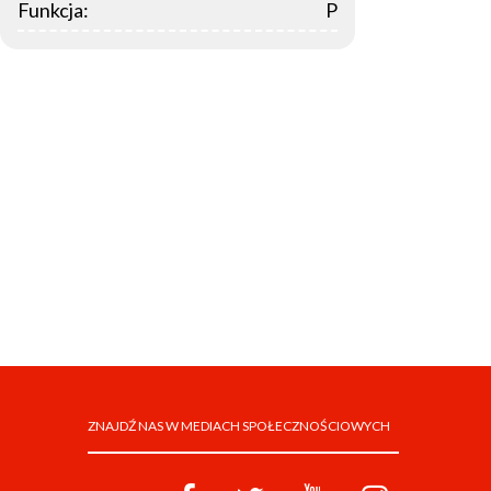
Funkcja:
P
ZNAJDŹ NAS W MEDIACH SPOŁECZNOŚCIOWYCH