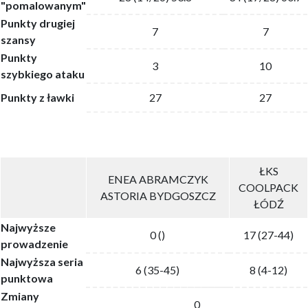
"pomalowanym"
Punkty drugiej
7
7
szansy
Punkty
3
10
szybkiego ataku
Punkty z ławki
27
27
ŁKS
ENEA ABRAMCZYK
COOLPACK
ASTORIA BYDGOSZCZ
ŁÓDŹ
Najwyższe
0 ()
17 (27-44)
prowadzenie
Najwyższa seria
6 (35-45)
8 (4-12)
punktowa
Zmiany
0