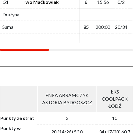
51
51
Iwo Maćkowiak
Iwo Maćkowiak
6
6
15:56
15:56
0/2
0/2
Drużyna
Drużyna
Suma
Suma
85
85
200:00
200:00
20/34
20/34
ŁKS
ENEA ABRAMCZYK
COOLPACK
ASTORIA BYDGOSZCZ
ŁÓDŹ
Punkty ze strat
3
10
Punkty w
28 (14/26) 53.8
34 (17/28) 60.7