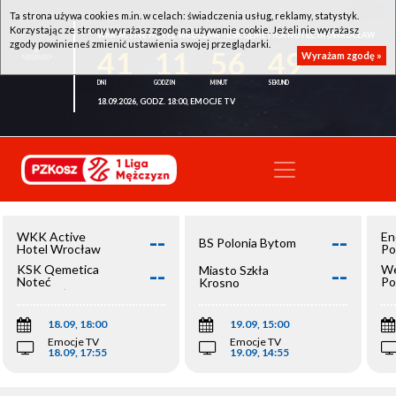
Ta strona używa cookies m.in. w celach: świadczenia usług, reklamy, statystyk.
Korzystając ze strony wyrażasz zgodę na używanie cookie. Jeżeli nie wyrażasz
WKK ACTIVE HOTEL WROCŁAW - KSK QEMETICA NOTEĆ INOWROCŁAW
zgody powinieneś zmienić ustawienia swojej przeglądarki.
41
11
56
49
Wyrażam zgodę »
18.09.2026, GODZ. 18:00, EMOCJE TV
--
--
WKK Active
En
BS Polonia Bytom
Hotel Wrocław
Po
--
--
KSK Qemetica
We
Miasto Szkła
Noteć
Po
Krosno
Inowrocław
Op
18.09, 18:00
19.09, 15:00
Emocje TV
Emocje TV
18.09, 17:55
19.09, 14:55