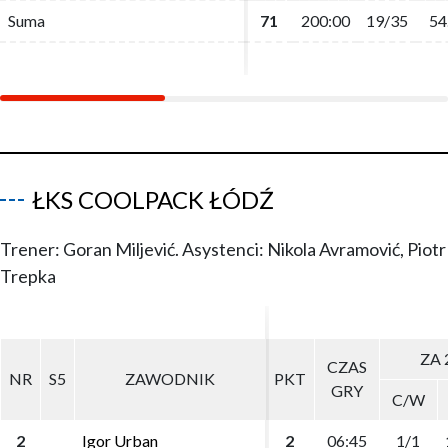
Suma
Suma
71
71
200:00
200:00
19/35
19/35
54
54
ŁKS COOLPACK ŁÓDŹ
Trener: Goran Miljević. Asystenci: Nikola Avramović, Piotr
Trepka
ZA 
ZA 
CZAS
CZAS
NR
NR
S5
S5
ZAWODNIK
ZAWODNIK
PKT
PKT
GRY
GRY
C/W
C/W
2
2
Igor Urban
Igor Urban
2
2
06:45
06:45
1/1
1/1