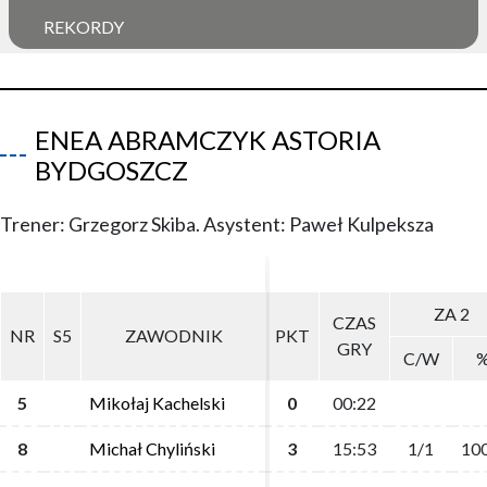
REKORDY
ENEA ABRAMCZYK ASTORIA
BYDGOSZCZ
Trener: Grzegorz Skiba. Asystent: Paweł Kulpeksza
ZA 2
ZA 2
CZAS
CZAS
NR
NR
S5
S5
ZAWODNIK
ZAWODNIK
PKT
PKT
GRY
GRY
C/W
C/W
5
5
Mikołaj Kachelski
Mikołaj Kachelski
0
0
00:22
00:22
8
8
Michał Chyliński
Michał Chyliński
3
3
15:53
15:53
1/1
1/1
100
100