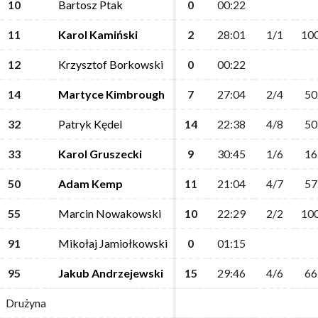
10
10
Bartosz Ptak
Bartosz Ptak
0
0
00:22
00:22
11
11
Karol Kamiński
Karol Kamiński
2
2
28:01
28:01
1/1
1/1
100
100
12
12
Krzysztof Borkowski
Krzysztof Borkowski
0
0
00:22
00:22
14
14
Martyce Kimbrough
Martyce Kimbrough
7
7
27:04
27:04
2/4
2/4
50
50
32
32
Patryk Kędel
Patryk Kędel
14
14
22:38
22:38
4/8
4/8
50
50
33
33
Karol Gruszecki
Karol Gruszecki
9
9
30:45
30:45
1/6
1/6
16
16
50
50
Adam Kemp
Adam Kemp
11
11
21:04
21:04
4/7
4/7
57
57
55
55
Marcin Nowakowski
Marcin Nowakowski
10
10
22:29
22:29
2/2
2/2
100
100
91
91
Mikołaj Jamiołkowski
Mikołaj Jamiołkowski
0
0
01:15
01:15
95
95
Jakub Andrzejewski
Jakub Andrzejewski
15
15
29:46
29:46
4/6
4/6
66
66
Drużyna
Drużyna