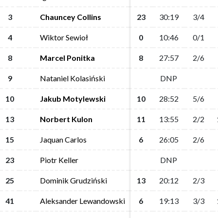
3
3
Chauncey Collins
Chauncey Collins
23
23
30:19
30:19
3/4
3/4
4
4
Wiktor Sewioł
Wiktor Sewioł
0
0
10:46
10:46
0/1
0/1
8
8
Marcel Ponitka
Marcel Ponitka
8
8
27:57
27:57
2/6
2/6
9
9
Nataniel Kolasiński
Nataniel Kolasiński
DNP
DNP
10
10
Jakub Motylewski
Jakub Motylewski
10
10
28:52
28:52
5/6
5/6
13
13
Norbert Kulon
Norbert Kulon
11
11
13:55
13:55
2/2
2/2
15
15
Jaquan Carlos
Jaquan Carlos
6
6
26:05
26:05
2/6
2/6
23
23
Piotr Keller
Piotr Keller
DNP
DNP
25
25
Dominik Grudziński
Dominik Grudziński
13
13
20:12
20:12
2/3
2/3
41
41
Aleksander Lewandowski
Aleksander Lewandowski
6
6
19:13
19:13
3/3
3/3