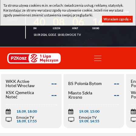
Ta strona używa cookies m.in. w celach: świadczenia usług, reklamy, statystyk.
Korzystając ze strony wyrażasz zgodę na używanie cookie. Jeżeli nie wyrażasz
WKK ACTIVE HOTEL WROCŁAW - KSK QEMETICA NOTEĆ INOWROCŁAW
zgody powinieneś zmienić ustawienia swojej przeglądarki.
40
08
06
16
Wyrażam zgodę »
18.09.2026, GODZ. 18:00, EMOCJE TV
--
--
WKK Active
En
BS Polonia Bytom
Hotel Wrocław
Po
--
--
KSK Qemetica
We
Miasto Szkła
Noteć
Po
Krosno
Inowrocław
Op
18.09, 18:00
19.09, 15:00
Emocje TV
Emocje TV
18.09, 17:55
19.09, 14:55