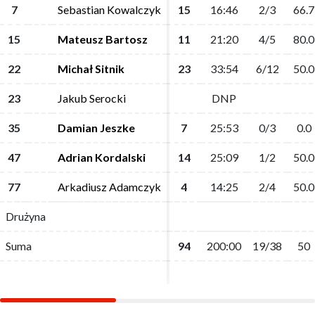
7
7
Sebastian Kowalczyk
Sebastian Kowalczyk
15
15
16:46
16:46
2/3
2/3
66.7
66.7
15
15
Mateusz Bartosz
Mateusz Bartosz
11
11
21:20
21:20
4/5
4/5
80.0
80.0
22
22
Michał Sitnik
Michał Sitnik
23
23
33:54
33:54
6/12
6/12
50.0
50.0
23
23
Jakub Serocki
Jakub Serocki
DNP
DNP
35
35
Damian Jeszke
Damian Jeszke
7
7
25:53
25:53
0/3
0/3
0.0
0.0
47
47
Adrian Kordalski
Adrian Kordalski
14
14
25:09
25:09
1/2
1/2
50.0
50.0
77
77
Arkadiusz Adamczyk
Arkadiusz Adamczyk
4
4
14:25
14:25
2/4
2/4
50.0
50.0
Drużyna
Drużyna
Suma
Suma
94
94
200:00
200:00
19/38
19/38
50
50