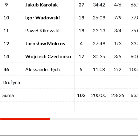
9
9
Jakub Karolak
Jakub Karolak
27
27
34:42
34:42
4/6
4/6
66.
66.
10
10
Igor Wadowski
Igor Wadowski
18
18
26:09
26:09
7/9
7/9
77.
77.
11
11
Paweł Kikowski
Paweł Kikowski
18
18
23:13
23:13
3/4
3/4
75.
75.
12
12
Jarosław Mokros
Jarosław Mokros
4
4
27:49
27:49
1/3
1/3
33.
33.
14
14
Wojciech Czerlonko
Wojciech Czerlonko
17
17
30:35
30:35
3/5
3/5
60.
60.
46
46
Aleksander Jęch
Aleksander Jęch
5
5
11:08
11:08
2/2
2/2
100
100
Drużyna
Drużyna
Suma
Suma
102
102
200:00
200:00
23/36
23/36
63.
63.