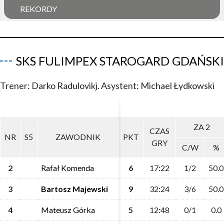
REKORDY
SKS FULIMPEX STAROGARD GDAŃSKI
Trener: Darko Radulovikj. Asystent: Michael Łydkowski
ZA 2
ZA 2
CZAS
CZAS
NR
NR
S5
S5
ZAWODNIK
ZAWODNIK
PKT
PKT
GRY
GRY
C/W
C/W
%
%
2
2
Rafał Komenda
Rafał Komenda
6
6
17:22
17:22
1/2
1/2
50.0
50.0
3
3
Bartosz Majewski
Bartosz Majewski
9
9
32:24
32:24
3/6
3/6
50.0
50.0
4
4
Mateusz Górka
Mateusz Górka
5
5
12:48
12:48
0/1
0/1
0.0
0.0