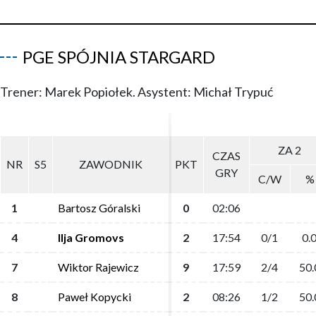
PGE SPÓJNIA STARGARD
Trener: Marek Popiołek. Asystent: Michał Trypuć
ZA 2
ZA 2
CZAS
CZAS
NR
NR
S5
S5
ZAWODNIK
ZAWODNIK
PKT
PKT
GRY
GRY
C/W
C/W
%
%
1
1
Bartosz Góralski
Bartosz Góralski
0
0
02:06
02:06
4
4
Ilja Gromovs
Ilja Gromovs
2
2
17:54
17:54
0/1
0/1
0.
0.
7
7
Wiktor Rajewicz
Wiktor Rajewicz
9
9
17:59
17:59
2/4
2/4
50.
50.
8
8
Paweł Kopycki
Paweł Kopycki
2
2
08:26
08:26
1/2
1/2
50.
50.