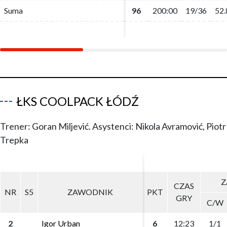
Suma
Suma
96
96
200:00
200:00
19/36
19/36
52.
52.
ŁKS COOLPACK ŁÓDŹ
Trener: Goran Miljević. Asystenci: Nikola Avramović, Piotr
Trepka
Z
Z
CZAS
CZAS
NR
NR
S5
S5
ZAWODNIK
ZAWODNIK
PKT
PKT
GRY
GRY
C/W
C/W
2
2
Igor Urban
Igor Urban
6
6
12:23
12:23
1/1
1/1