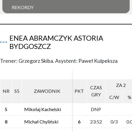
REKORDY
ENEA ABRAMCZYK ASTORIA
BYDGOSZCZ
Trener: Grzegorz Skiba. Asystent: Paweł Kulpeksza
ZA 2
ZA 2
CZAS
CZAS
NR
NR
S5
S5
ZAWODNIK
ZAWODNIK
PKT
PKT
GRY
GRY
C/W
C/W
%
%
5
5
Mikołaj Kachelski
Mikołaj Kachelski
DNP
DNP
8
8
Michał Chyliński
Michał Chyliński
6
6
23:52
23:52
0/3
0/3
0.
0.