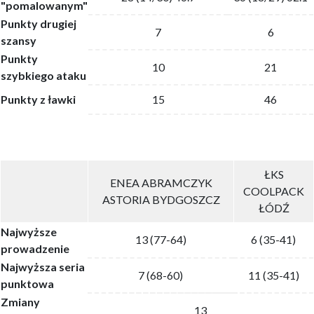
"pomalowanym"
Punkty drugiej
7
6
szansy
Punkty
10
21
szybkiego ataku
Punkty z ławki
15
46
ŁKS
ENEA ABRAMCZYK
COOLPACK
ASTORIA BYDGOSZCZ
ŁÓDŹ
Najwyższe
13 (77-64)
6 (35-41)
prowadzenie
Najwyższa seria
7 (68-60)
11 (35-41)
punktowa
Zmiany
13