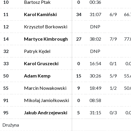
10
10
Bartosz Ptak
Bartosz Ptak
0
0
00:36
00:36
11
11
Karol Kamiński
Karol Kamiński
34
34
31:07
31:07
6/9
6/9
66.
66.
12
12
Krzysztof Borkowski
Krzysztof Borkowski
DNP
DNP
14
14
Martyce Kimbrough
Martyce Kimbrough
27
27
38:02
38:02
7/9
7/9
77.
77.
32
32
Patryk Kędel
Patryk Kędel
DNP
DNP
33
33
Karol Gruszecki
Karol Gruszecki
0
0
16:54
16:54
0/1
0/1
0.
0.
50
50
Adam Kemp
Adam Kemp
15
15
30:26
30:26
5/9
5/9
55.
55.
55
55
Marcin Nowakowski
Marcin Nowakowski
9
9
18:49
18:49
1/2
1/2
50.
50.
91
91
Mikołaj Jamiołkowski
Mikołaj Jamiołkowski
0
0
08:58
08:58
95
95
Jakub Andrzejewski
Jakub Andrzejewski
5
5
31:15
31:15
0/3
0/3
0.
0.
Drużyna
Drużyna