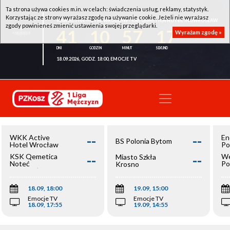
Ta strona używa cookies m.in. w celach: świadczenia usług, reklamy, statystyk.
Korzystając ze strony wyrażasz zgodę na używanie cookie. Jeżeli nie wyrażasz
WKK ACTIVE HOTEL WROCŁAW - KSK QEMETICA NOTEĆ INOWROCŁAW
zgody powinieneś zmienić ustawienia swojej przeglądarki.
41
10
57
16
Wyrażam zgodę »
18.09.2026, GODZ. 18:00, EMOCJE TV
--
--
WKK Active
En
BS Polonia Bytom
Hotel Wrocław
Po
--
--
KSK Qemetica
We
Miasto Szkła
Noteć
Po
Krosno
Inowrocław
Op
18.09, 18:00
19.09, 15:00
Emocje TV
Emocje TV
18.09, 17:55
19.09, 14:55