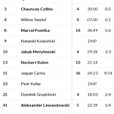
3
3
Chauncey Collins
Chauncey Collins
4
4
30:00
30:00
0/2
0/2
4
4
Wiktor Sewioł
Wiktor Sewioł
0
0
07:00
07:00
0/1
0/1
8
8
Marcel Ponitka
Marcel Ponitka
18
18
34:49
34:49
5/6
5/6
9
9
Nataniel Kolasiński
Nataniel Kolasiński
DNP
DNP
10
10
Jakub Motylewski
Jakub Motylewski
4
4
29:18
29:18
1/3
1/3
13
13
Norbert Kulon
Norbert Kulon
10
10
21:14
21:14
15
15
Jaquan Carlos
Jaquan Carlos
36
36
24:23
24:23
9/14
9/14
23
23
Piotr Keller
Piotr Keller
DNP
DNP
25
25
Dominik Grudziński
Dominik Grudziński
4
4
18:03
18:03
2/4
2/4
41
41
Aleksander Lewandowski
Aleksander Lewandowski
5
5
22:39
22:39
1/4
1/4