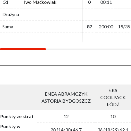
51
51
Iwo Maćkowiak
Iwo Maćkowiak
0
0
00:11
00:11
Drużyna
Drużyna
Suma
Suma
87
87
200:00
200:00
19/35
19/35
ŁKS
ENEA ABRAMCZYK
COOLPACK
ASTORIA BYDGOSZCZ
ŁÓDŹ
Punkty ze strat
12
10
Punkty w
28 (14/30) 46.7
36 (18/29) 62.1