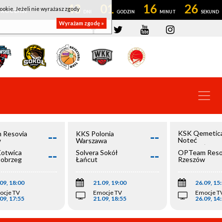
43
01
16
25
ookie. Jeżeli nie wyrażasz zgody
OWROCŁAW
Wyrażam zgodę »
--
--
KSK Qemetic
 Resovia
KKS Polonia
Noteć
w
Warszawa
Inowrocław
--
--
Kotwica
Solvera Sokół
OPTeam Reso
łobrzeg
Łańcut
Rzeszów
09, 18:00
21.09, 19:00
26.09, 15
ocje TV
Emocje TV
Emocje T
09, 17:55
21.09, 18:55
26.09, 14