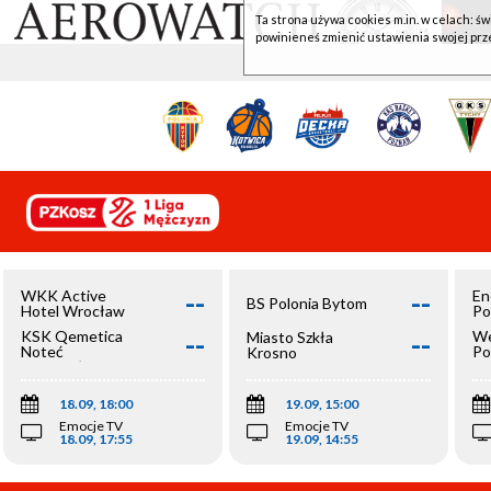
Ta strona używa cookies m.in. w celach: św
powinieneś zmienić ustawienia swojej prz
--
--
WKK Active
En
BS Polonia Bytom
Hotel Wrocław
Po
--
--
KSK Qemetica
We
Miasto Szkła
Noteć
Po
Krosno
Inowrocław
Op
18.09, 18:00
19.09, 15:00
Emocje TV
Emocje TV
18.09, 17:55
19.09, 14:55