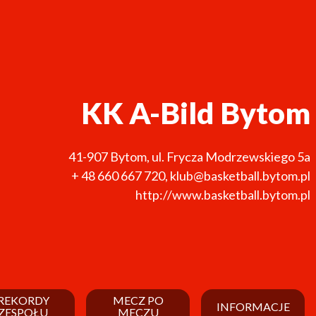
KK A-Bild Bytom
41-907
Bytom
,
ul. Frycza Modrzewskiego 5a
+ 48 660 667 720
,
klub@basketball.bytom.pl
http://www.basketball.bytom.pl
REKORDY
MECZ PO
INFORMACJE
ZESPOŁU
MECZU