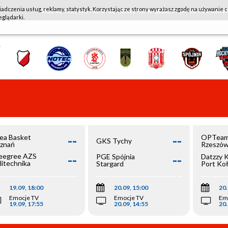
iadczenia usług, reklamy, statystyk. Korzystając ze strony wyrażasz zgodę na używanie c
WKK ACTIVE HOTEL WROCŁAW - KSK QEMETICA NOTEĆ IN
eglądarki.
--
--
ea Basket
OPTeam
GKS Tychy
znań
Rzeszó
--
--
egree AZS
PGE Spójnia
Datzzy 
litechnika
Stargard
Port Ko
olska
19.09, 18:00
20.09, 15:00
20.
Emocje TV
Emocje TV
Em
19.09, 17:55
20.09, 14:55
20.