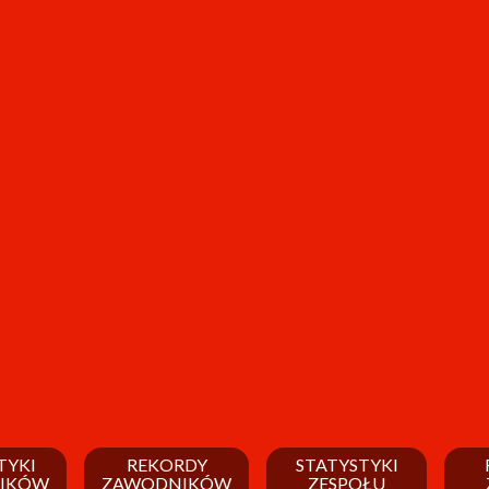
TYKI
REKORDY
STATYSTYKI
IKÓW
ZAWODNIKÓW
ZESPOŁU