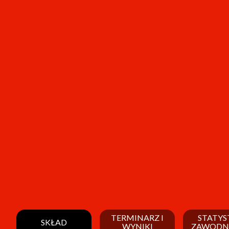
TERMINARZ I
STATYS
SKŁAD
WYNIKI
ZAWODN