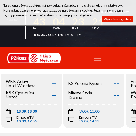
Ta strona używa cookies m.in. w celach: świadczenia usług, reklamy, statystyk.
Korzystając ze strony wyrażasz zgodę na używanie cookie. Jeżeli nie wyrażasz
WKK ACTIVE HOTEL WROCŁAW - KSK QEMETICA NOTEĆ INOWROCŁAW
zgody powinieneś zmienić ustawienia swojej przeglądarki.
43
04
23
21
Wyrażam zgodę »
18.09.2026, GODZ. 18:00, EMOCJE TV
--
--
WKK Active
En
BS Polonia Bytom
Hotel Wrocław
Po
--
--
KSK Qemetica
We
Miasto Szkła
Noteć
Po
Krosno
Inowrocław
Op
18.09, 18:00
19.09, 15:00
Emocje TV
Emocje TV
18.09, 17:55
19.09, 14:55