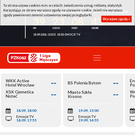
Ta strona używa cookies m.in. w celach: świadczenia usług, reklamy, statystyk.
Korzystając ze strony wyrażasz zgodę na używanie cookie. Jeżeli nie wyrażasz
WKK ACTIVE HOTEL WROCŁAW - KSK QEMETICA NOTEĆ INOWROCŁAW
zgody powinieneś zmienić ustawienia swojej przeglądarki.
39
23
08
43
Wyrażam zgodę »
18.09.2026, GODZ. 18:00, EMOCJE TV
--
--
WKK Active
En
BS Polonia Bytom
Hotel Wrocław
Po
--
--
KSK Qemetica
We
Miasto Szkła
Noteć
Po
Krosno
Inowrocław
Op
18.09, 18:00
19.09, 15:00
Emocje TV
Emocje TV
18.09, 17:55
19.09, 14:55