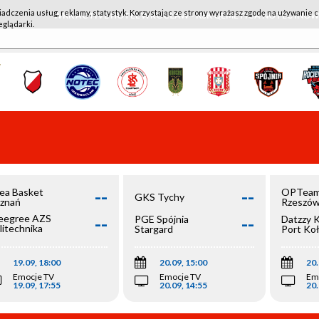
iadczenia usług, reklamy, statystyk. Korzystając ze strony wyrażasz zgodę na używanie c
WKK ACTIVE HOTEL WROCŁAW - KSK QEMETICA NOTEĆ IN
eglądarki.
--
--
ea Basket
OPTeam
GKS Tychy
znań
Rzeszó
--
--
egree AZS
PGE Spójnia
Datzzy 
litechnika
Stargard
Port Ko
olska
19.09, 18:00
20.09, 15:00
20.
Emocje TV
Emocje TV
Em
19.09, 17:55
20.09, 14:55
20.