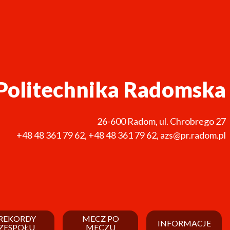
Politechnika Radomska
26-600
Radom
,
ul. Chrobrego 27
+48 48 361 79 62
,
+48 48 361 79 62
,
azs@pr.radom.pl
REKORDY
MECZ PO
INFORMACJE
ZESPOŁU
MECZU