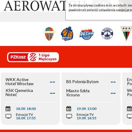
Ta strona używa cookies m.in. w celach: św
powinieneś zmienić ustawienia swojej prz
--
--
WKK Active
En
BS Polonia Bytom
Hotel Wrocław
Po
--
--
KSK Qemetica
We
Miasto Szkła
Noteć
Po
Krosno
Inowrocław
Op
18.09, 18:00
19.09, 15:00
Emocje TV
Emocje TV
18.09, 17:55
19.09, 14:55