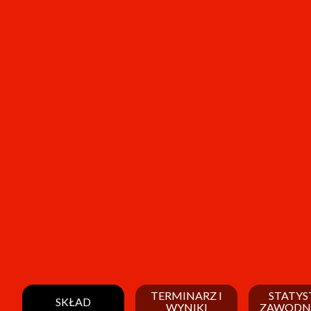
TERMINARZ I
STATYS
SKŁAD
WYNIKI
ZAWODN