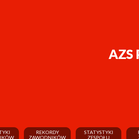
AZS 
TYKI
REKORDY
STATYSTYKI
IKÓW
ZAWODNIKÓW
ZESPOŁU