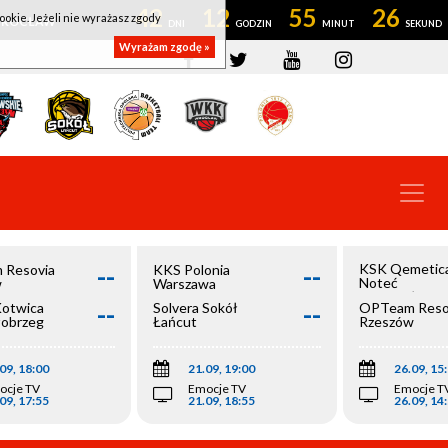
42
12
55
26
ookie. Jeżeli nie wyrażasz zgody
OWROCŁAW
Wyrażam zgodę »
--
--
KSK Qemetic
 Resovia
KKS Polonia
Noteć
w
Warszawa
Inowrocław
--
--
Kotwica
Solvera Sokół
OPTeam Reso
łobrzeg
Łańcut
Rzeszów
09, 18:00
21.09, 19:00
26.09, 15
ocje TV
Emocje TV
Emocje T
09, 17:55
21.09, 18:55
26.09, 14