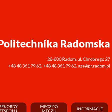
Politechnika Radomska
26-600
Radom
,
ul. Chrobrego 27
+48 48 361 79 62
,
+48 48 361 79 62
,
azs@pr.radom.pl
REKORDY
MECZ PO
INFORMACJE
ZESPOŁU
MECZU