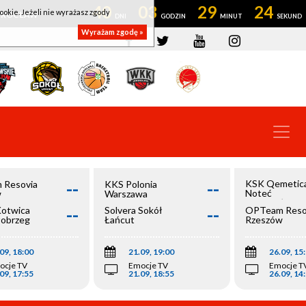
40
03
29
24
ookie. Jeżeli nie wyrażasz zgody
OWROCŁAW
Wyrażam zgodę »
--
--
KSK Qemetic
 Resovia
KKS Polonia
Noteć
w
Warszawa
Inowrocław
--
--
Kotwica
Solvera Sokół
OPTeam Reso
łobrzeg
Łańcut
Rzeszów
09, 18:00
21.09, 19:00
26.09, 15
ocje TV
Emocje TV
Emocje T
09, 17:55
21.09, 18:55
26.09, 14