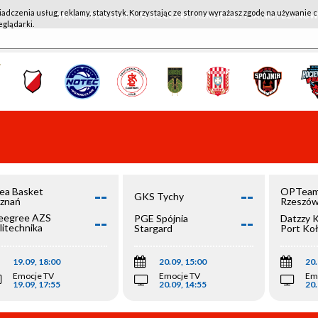
iadczenia usług, reklamy, statystyk. Korzystając ze strony wyrażasz zgodę na używanie c
WKK ACTIVE HOTEL WROCŁAW - KSK QEMETICA NOTEĆ IN
eglądarki.
--
--
ea Basket
OPTeam
GKS Tychy
znań
Rzeszó
--
--
egree AZS
PGE Spójnia
Datzzy 
litechnika
Stargard
Port Ko
olska
19.09, 18:00
20.09, 15:00
20.
Emocje TV
Emocje TV
Em
19.09, 17:55
20.09, 14:55
20.