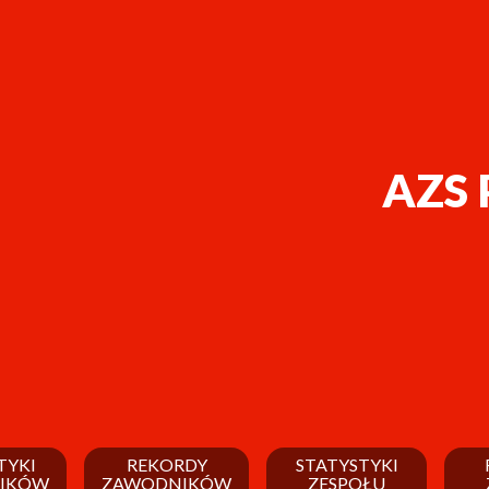
AZS 
TYKI
REKORDY
STATYSTYKI
IKÓW
ZAWODNIKÓW
ZESPOŁU