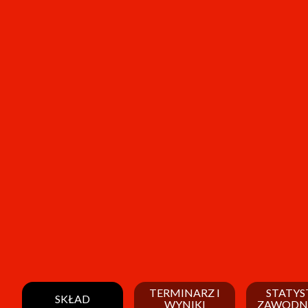
TERMINARZ I
STATYS
SKŁAD
WYNIKI
ZAWODN