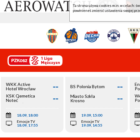
Ta strona używa cookies m.in. w celach: św
powinieneś zmienić ustawienia swojej prz
--
--
WKK Active
En
BS Polonia Bytom
Hotel Wrocław
Po
--
--
KSK Qemetica
We
Miasto Szkła
Noteć
Po
Krosno
Inowrocław
Op
18.09, 18:00
19.09, 15:00
Emocje TV
Emocje TV
18.09, 17:55
19.09, 14:55