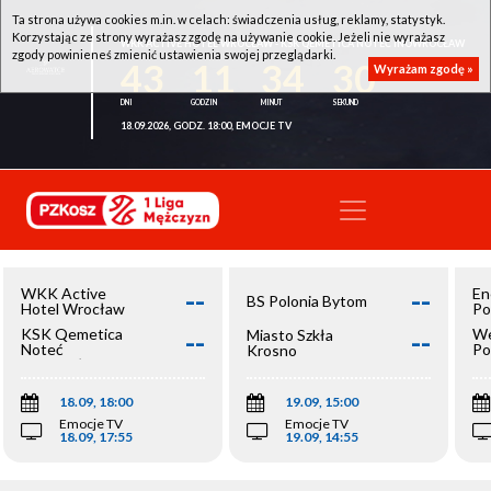
Ta strona używa cookies m.in. w celach: świadczenia usług, reklamy, statystyk.
Korzystając ze strony wyrażasz zgodę na używanie cookie. Jeżeli nie wyrażasz
WKK ACTIVE HOTEL WROCŁAW - KSK QEMETICA NOTEĆ INOWROCŁAW
zgody powinieneś zmienić ustawienia swojej przeglądarki.
43
11
34
30
Wyrażam zgodę »
18.09.2026, GODZ. 18:00, EMOCJE TV
--
--
WKK Active
En
BS Polonia Bytom
Hotel Wrocław
Po
--
--
KSK Qemetica
We
Miasto Szkła
Noteć
Po
Krosno
Inowrocław
Op
18.09, 18:00
19.09, 15:00
Emocje TV
Emocje TV
18.09, 17:55
19.09, 14:55