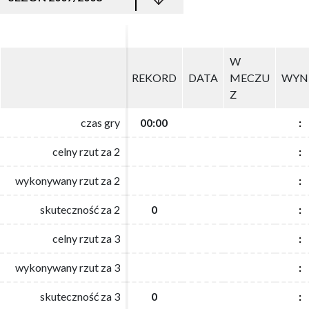
W
W
REKORD
REKORD
DATA
DATA
MECZU
MECZU
WYN
WYN
Z
Z
czas gry
czas gry
00:00
00:00
:
:
celny rzut za 2
celny rzut za 2
:
:
wykonywany rzut za 2
wykonywany rzut za 2
:
:
skuteczność za 2
skuteczność za 2
0
0
:
:
celny rzut za 3
celny rzut za 3
:
:
wykonywany rzut za 3
wykonywany rzut za 3
:
:
skuteczność za 3
skuteczność za 3
0
0
:
: