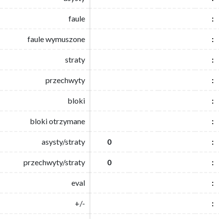
faule
faule
:
:
faule wymuszone
faule wymuszone
:
:
straty
straty
:
:
przechwyty
przechwyty
:
:
bloki
bloki
:
:
bloki otrzymane
bloki otrzymane
:
:
asysty/straty
asysty/straty
0
0
:
:
przechwyty/straty
przechwyty/straty
0
0
:
:
eval
eval
:
:
+/-
+/-
:
: