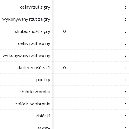
celny rzut z gry
celny rzut z gry
:
:
wykonywany rzut za gry
wykonywany rzut za gry
:
:
skuteczność z gry
skuteczność z gry
0
0
:
:
celny rzut wolny
celny rzut wolny
:
:
wykonywany rzut wolny
wykonywany rzut wolny
:
:
skuteczność za 1
skuteczność za 1
0
0
:
:
punkty
punkty
:
:
zbiórki w ataku
zbiórki w ataku
:
:
zbiórki w obronie
zbiórki w obronie
:
:
zbiórki
zbiórki
:
:
asysty
asysty
:
: