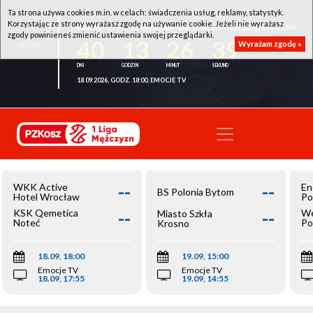
Ta strona używa cookies m.in. w celach: świadczenia usług, reklamy, statystyk.
Korzystając ze strony wyrażasz zgodę na używanie cookie. Jeżeli nie wyrażasz
WKK ACTIVE HOTEL WROCŁAW - KSK QEMETICA NOTEĆ INOWROCŁAW
zgody powinieneś zmienić ustawienia swojej przeglądarki.
40
13
26
38
Wyrażam zgodę »
18.09.2026, GODZ. 18:00, EMOCJE TV
--
--
WKK Active
En
BS Polonia Bytom
Hotel Wrocław
Po
--
--
KSK Qemetica
We
Miasto Szkła
Noteć
Po
Krosno
Inowrocław
Op
18.09, 18:00
19.09, 15:00
Emocje TV
Emocje TV
18.09, 17:55
19.09, 14:55