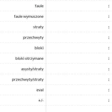
faule
faule
:
:
faule wymuszone
faule wymuszone
:
:
straty
straty
:
:
przechwyty
przechwyty
:
:
bloki
bloki
:
:
bloki otrzymane
bloki otrzymane
:
:
asysty/straty
asysty/straty
:
:
przechwyty/straty
przechwyty/straty
:
:
eval
eval
:
:
+/-
+/-
:
: