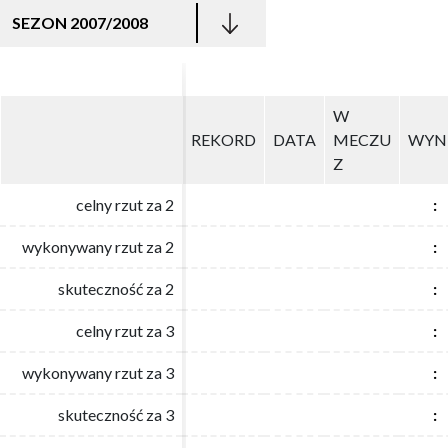
SEZON 2007/2008
W
W
REKORD
REKORD
DATA
DATA
MECZU
MECZU
WYN
WYN
Z
Z
celny rzut za 2
celny rzut za 2
:
:
wykonywany rzut za 2
wykonywany rzut za 2
:
:
skuteczność za 2
skuteczność za 2
:
:
celny rzut za 3
celny rzut za 3
:
:
wykonywany rzut za 3
wykonywany rzut za 3
:
:
skuteczność za 3
skuteczność za 3
:
: