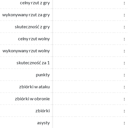
celny rzut z gry
celny rzut z gry
:
:
wykonywany rzut za gry
wykonywany rzut za gry
:
:
skuteczność z gry
skuteczność z gry
:
:
celny rzut wolny
celny rzut wolny
:
:
wykonywany rzut wolny
wykonywany rzut wolny
:
:
skuteczność za 1
skuteczność za 1
:
:
punkty
punkty
:
:
zbiórki w ataku
zbiórki w ataku
:
:
zbiórki w obronie
zbiórki w obronie
:
:
zbiórki
zbiórki
:
:
asysty
asysty
:
: