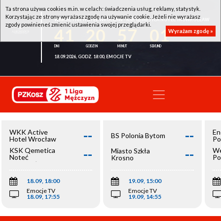
Ta strona używa cookies m.in. w celach: świadczenia usług, reklamy, statystyk.
Korzystając ze strony wyrażasz zgodę na używanie cookie. Jeżeli nie wyrażasz
WKK ACTIVE HOTEL WROCŁAW - KSK QEMETICA NOTEĆ INOWROCŁAW
zgody powinieneś zmienić ustawienia swojej przeglądarki.
41
20
57
01
Wyrażam zgodę »
18.09.2026, GODZ. 18:00, EMOCJE TV
--
--
WKK Active
En
BS Polonia Bytom
Hotel Wrocław
Po
--
--
KSK Qemetica
We
Miasto Szkła
Noteć
Po
Krosno
Inowrocław
Op
18.09, 18:00
19.09, 15:00
Emocje TV
Emocje TV
18.09, 17:55
19.09, 14:55