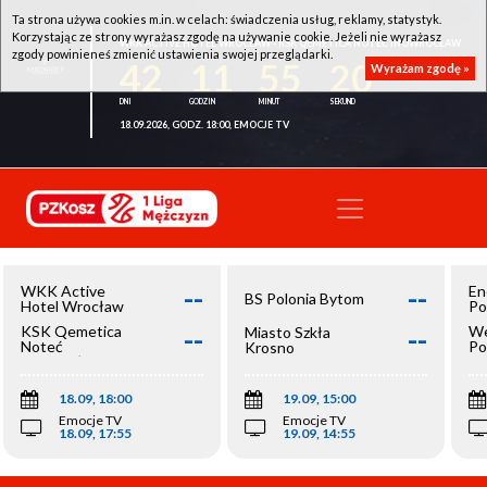
Ta strona używa cookies m.in. w celach: świadczenia usług, reklamy, statystyk.
Korzystając ze strony wyrażasz zgodę na używanie cookie. Jeżeli nie wyrażasz
WKK ACTIVE HOTEL WROCŁAW - KSK QEMETICA NOTEĆ INOWROCŁAW
zgody powinieneś zmienić ustawienia swojej przeglądarki.
42
11
55
20
Wyrażam zgodę »
18.09.2026, GODZ. 18:00, EMOCJE TV
--
--
WKK Active
En
BS Polonia Bytom
Hotel Wrocław
Po
--
--
KSK Qemetica
We
Miasto Szkła
Noteć
Po
Krosno
Inowrocław
Op
18.09, 18:00
19.09, 15:00
Emocje TV
Emocje TV
18.09, 17:55
19.09, 14:55