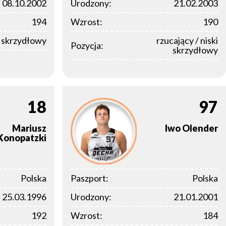
08.10.2002
Urodzony:
21.02.2003
194
Wzrost:
190
i skrzydłowy
rzucający / niski
Pozycja:
skrzydłowy
18
97
Mariusz
Iwo
Olender
Konopatzki
Polska
Paszport:
Polska
25.03.1996
Urodzony:
21.01.2001
192
Wzrost:
184