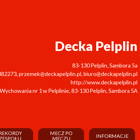
Decka Pelplin
83-130
Pelplin
,
Sambora 5a
382273
,
przemek@deckapelplin.pl, biuro@deckapelplin.pl
http://www.deckapelplin.pl
 Wychowania nr 1 w Pelplinie, 83-130 Pelplin, Sambora 5A
REKORDY
MECZ PO
INFORMACJE
ZESPOŁU
MECZU