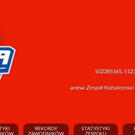
502285165, 512
arena: Zespół Kształcenia i
TYKI
REKORDY
STATYSTYKI
IKÓW
ZAWODNIKÓW
ZESPOŁU