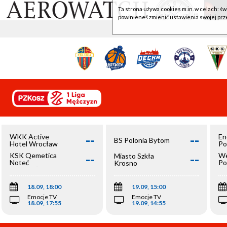
Ta strona używa cookies m.in. w celach: św
powinieneś zmienić ustawienia swojej prz
--
--
WKK Active
En
BS Polonia Bytom
Hotel Wrocław
Po
--
--
KSK Qemetica
We
Miasto Szkła
Noteć
Po
Krosno
Inowrocław
Op
18.09, 18:00
19.09, 15:00
Emocje TV
Emocje TV
18.09, 17:55
19.09, 14:55