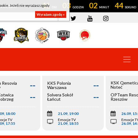
41
03
02
43
ookie. Jeżeli nie wyrażasz zgody
OWROCŁAW
Wyrażam zgodę »
--
--
KSK Qemetic
 Resovia
KKS Polonia
Noteć
w
Warszawa
Inowrocław
--
--
Kotwica
Solvera Sokół
OPTeam Reso
łobrzeg
Łańcut
Rzeszów
09, 18:00
21.09, 19:00
26.09, 15
ocje TV
Emocje TV
Emocje T
09, 17:55
21.09, 18:55
26.09, 14