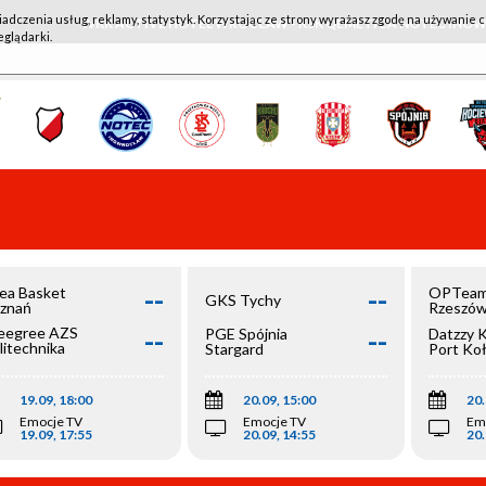
iadczenia usług, reklamy, statystyk. Korzystając ze strony wyrażasz zgodę na używanie c
WKK ACTIVE HOTEL WROCŁAW - KSK QEMETICA NOTEĆ IN
eglądarki.
--
--
ea Basket
OPTeam
GKS Tychy
znań
Rzeszó
--
--
egree AZS
PGE Spójnia
Datzzy 
litechnika
Stargard
Port Ko
olska
19.09, 18:00
20.09, 15:00
20.
Emocje TV
Emocje TV
Em
19.09, 17:55
20.09, 14:55
20.