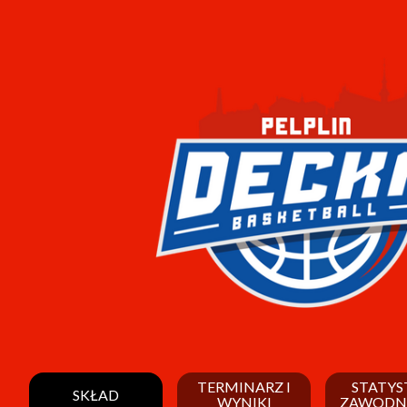
TERMINARZ I
STATYS
SKŁAD
WYNIKI
ZAWODN