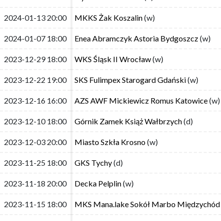
2024-01-13 20:00
2024-01-13 20:00
MKKS Żak Koszalin
MKKS Żak Koszalin
(w)
(w)
2024-01-07 18:00
2024-01-07 18:00
Enea Abramczyk Astoria Bydgoszcz
Enea Abramczyk Astoria Bydgoszcz
(w)
(w)
2023-12-29 18:00
2023-12-29 18:00
WKS Śląsk II Wrocław
WKS Śląsk II Wrocław
(w)
(w)
2023-12-22 19:00
2023-12-22 19:00
SKS Fulimpex Starogard Gdański
SKS Fulimpex Starogard Gdański
(w)
(w)
2023-12-16 16:00
2023-12-16 16:00
AZS AWF Mickiewicz Romus Katowice
AZS AWF Mickiewicz Romus Katowice
(w)
(w)
2023-12-10 18:00
2023-12-10 18:00
Górnik Zamek Książ Wałbrzych
Górnik Zamek Książ Wałbrzych
(d)
(d)
2023-12-03 20:00
2023-12-03 20:00
Miasto Szkła Krosno
Miasto Szkła Krosno
(w)
(w)
2023-11-25 18:00
2023-11-25 18:00
GKS Tychy
GKS Tychy
(d)
(d)
2023-11-18 20:00
2023-11-18 20:00
Decka Pelplin
Decka Pelplin
(w)
(w)
2023-11-15 18:00
2023-11-15 18:00
MKS Mana.lake Sokół Marbo Międzychód
MKS Mana.lake Sokół Marbo Międzychód