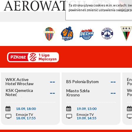
Ta strona używa cookies m.in. w celach: św
powinieneś zmienić ustawienia swojej prz
--
--
WKK Active
En
BS Polonia Bytom
Hotel Wrocław
Po
--
--
KSK Qemetica
We
Miasto Szkła
Noteć
Po
Krosno
Inowrocław
Op
18.09, 18:00
19.09, 15:00
Emocje TV
Emocje TV
18.09, 17:55
19.09, 14:55