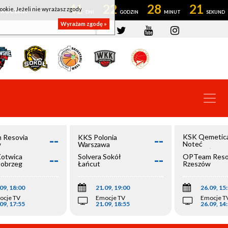
41
22
28
21
ookie. Jeżeli nie wyrażasz zgody
OWROCŁAW
Wyrażam zgodę »
--
--
KSK Qemetic
 Resovia
KKS Polonia
Noteć
w
Warszawa
Inowrocław
--
--
Kotwica
Solvera Sokół
OPTeam Reso
łobrzeg
Łańcut
Rzeszów
09, 18:00
21.09, 19:00
26.09, 15
ocje TV
Emocje TV
Emocje T
09, 17:55
21.09, 18:55
26.09, 14