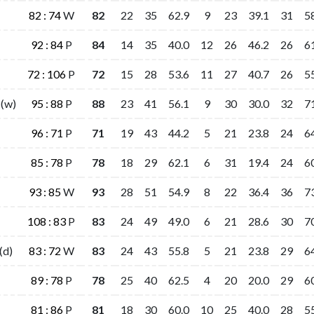
82 : 74
82 : 74
W
W
82
82
22
22
35
35
62.9
62.9
9
9
23
23
39.1
39.1
31
31
5
5
92 : 84
92 : 84
P
P
84
84
14
14
35
35
40.0
40.0
12
12
26
26
46.2
46.2
26
26
6
6
72 : 106
72 : 106
P
P
72
72
15
15
28
28
53.6
53.6
11
11
27
27
40.7
40.7
26
26
5
5
(w)
(w)
95 : 88
95 : 88
P
P
88
88
23
23
41
41
56.1
56.1
9
9
30
30
30.0
30.0
32
32
7
7
96 : 71
96 : 71
P
P
71
71
19
19
43
43
44.2
44.2
5
5
21
21
23.8
23.8
24
24
6
6
85 : 78
85 : 78
P
P
78
78
18
18
29
29
62.1
62.1
6
6
31
31
19.4
19.4
24
24
6
6
93 : 85
93 : 85
W
W
93
93
28
28
51
51
54.9
54.9
8
8
22
22
36.4
36.4
36
36
7
7
108 : 83
108 : 83
P
P
83
83
24
24
49
49
49.0
49.0
6
6
21
21
28.6
28.6
30
30
7
7
(d)
(d)
83 : 72
83 : 72
W
W
83
83
24
24
43
43
55.8
55.8
5
5
21
21
23.8
23.8
29
29
6
6
89 : 78
89 : 78
P
P
78
78
25
25
40
40
62.5
62.5
4
4
20
20
20.0
20.0
29
29
6
6
81 : 86
81 : 86
P
P
81
81
18
18
30
30
60.0
60.0
10
10
25
25
40.0
40.0
28
28
5
5