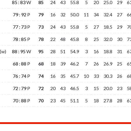
85 : 83
85 : 83
W
W
85
85
24
24
43
43
55.8
55.8
5
5
20
20
25.0
25.0
29
29
6
6
79 : 92
79 : 92
P
P
79
79
16
16
32
32
50.0
50.0
11
11
34
34
32.4
32.4
27
27
6
6
77 : 73
77 : 73
P
P
73
73
24
24
43
43
55.8
55.8
5
5
27
27
18.5
18.5
29
29
7
7
78 : 85
78 : 85
P
P
78
78
22
22
48
48
45.8
45.8
8
8
25
25
32.0
32.0
30
30
7
7
(w)
(w)
88 : 95
88 : 95
W
W
95
95
28
28
51
51
54.9
54.9
3
3
16
16
18.8
18.8
31
31
6
6
68 : 88
68 : 88
P
P
68
68
18
18
39
39
46.2
46.2
7
7
26
26
26.9
26.9
25
25
6
6
76 : 74
76 : 74
P
P
74
74
16
16
35
35
45.7
45.7
10
10
33
33
30.3
30.3
26
26
6
6
72 : 79
72 : 79
P
P
72
72
20
20
43
43
46.5
46.5
3
3
15
15
20.0
20.0
23
23
5
5
70 : 88
70 : 88
P
P
70
70
23
23
45
45
51.1
51.1
5
5
18
18
27.8
27.8
28
28
6
6