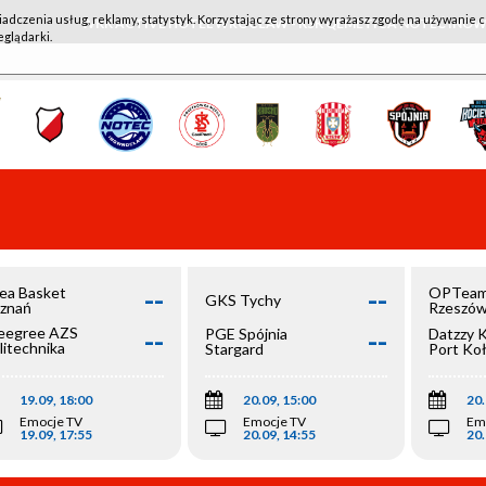
iadczenia usług, reklamy, statystyk. Korzystając ze strony wyrażasz zgodę na używanie c
WKK ACTIVE HOTEL WROCŁAW - KSK QEMETICA NOTEĆ IN
eglądarki.
--
--
ea Basket
OPTeam
GKS Tychy
znań
Rzeszó
--
--
egree AZS
PGE Spójnia
Datzzy 
litechnika
Stargard
Port Ko
olska
19.09, 18:00
20.09, 15:00
20.
Emocje TV
Emocje TV
Em
19.09, 17:55
20.09, 14:55
20.