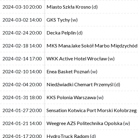
2024-03-10 20:00
2024-03-10 20:00
Miasto Szkła Krosno
Miasto Szkła Krosno
(d)
(d)
2024-03-02 14:00
2024-03-02 14:00
GKS Tychy
GKS Tychy
(w)
(w)
2024-02-24 20:00
2024-02-24 20:00
Decka Pelplin
Decka Pelplin
(d)
(d)
2024-02-18 14:00
2024-02-18 14:00
MKS Mana.lake Sokół Marbo Międzychód
MKS Mana.lake Sokół Marbo Międzychód
2024-02-14 17:00
2024-02-14 17:00
WKK Active Hotel Wrocław
WKK Active Hotel Wrocław
(w)
(w)
2024-02-10 14:00
2024-02-10 14:00
Enea Basket Poznań
Enea Basket Poznań
(w)
(w)
2024-02-04 20:00
2024-02-04 20:00
Niedźwiadki Chemart Przemyśl
Niedźwiadki Chemart Przemyśl
(d)
(d)
2024-01-31 18:00
2024-01-31 18:00
KKS Polonia Warszawa
KKS Polonia Warszawa
(w)
(w)
2024-01-27 20:00
2024-01-27 20:00
Sensation Kotwica Port Morski Kołobrzeg
Sensation Kotwica Port Morski Kołobrzeg
2024-01-21 14:00
2024-01-21 14:00
Weegree AZS Politechnika Opolska
Weegree AZS Politechnika Opolska
(w)
(w)
2024-01-17 20:00
2024-01-17 20:00
HydroTruck Radom
HydroTruck Radom
(d)
(d)