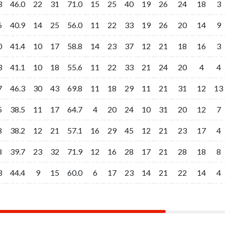
3
3
46.0
46.0
22
22
31
31
71.0
71.0
15
15
25
25
40
40
19
19
26
26
24
24
18
18
3
3
6
6
40.9
40.9
14
14
25
25
56.0
56.0
11
11
22
22
33
33
19
19
26
26
20
20
14
14
9
9
0
0
41.4
41.4
10
10
17
17
58.8
58.8
14
14
23
23
37
37
12
12
21
21
18
18
16
16
3
3
3
3
41.1
41.1
10
10
18
18
55.6
55.6
11
11
22
22
33
33
21
21
24
24
20
20
4
4
4
4
7
7
46.3
46.3
30
30
43
43
69.8
69.8
11
11
18
18
29
29
11
11
21
21
31
31
12
12
13
13
5
5
38.5
38.5
11
11
17
17
64.7
64.7
4
4
20
20
24
24
10
10
31
31
20
20
12
12
7
7
8
8
38.2
38.2
12
12
21
21
57.1
57.1
16
16
29
29
45
45
12
12
21
21
23
23
17
17
4
4
8
8
39.7
39.7
23
23
32
32
71.9
71.9
12
12
16
16
28
28
17
17
21
21
28
28
18
18
8
8
3
3
44.4
44.4
9
9
15
15
60.0
60.0
6
6
17
17
23
23
14
14
21
21
22
22
14
14
4
4