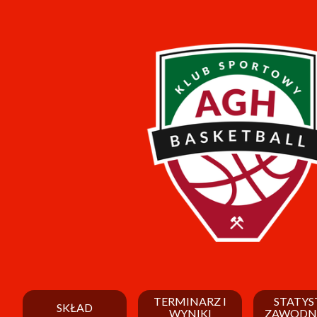
TERMINARZ I
STATYS
SKŁAD
WYNIKI
ZAWODN