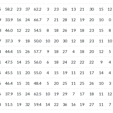
5
5
58.2
58.2
23
23
37
37
62.2
62.2
3
3
23
23
26
26
13
13
21
21
30
30
15
15
12
12
9
9
33.9
33.9
16
16
24
24
66.7
66.7
7
7
21
21
28
28
12
12
19
19
20
20
10
10
0
0
3
3
46.0
46.0
12
12
22
22
54.5
54.5
8
8
18
18
26
26
19
19
18
18
23
23
15
15
8
8
7
7
37.3
37.3
9
9
18
18
50.0
50.0
10
10
20
20
30
30
12
12
18
18
23
23
11
11
10
10
4
4
44.4
44.4
15
15
26
26
57.7
57.7
9
9
18
18
27
27
4
4
18
18
20
20
12
12
5
5
1
1
47.5
47.5
14
14
25
25
56.0
56.0
6
6
18
18
24
24
22
22
22
22
22
22
9
9
4
4
5
5
45.5
45.5
11
11
20
20
55.0
55.0
4
4
15
15
19
19
11
11
21
21
17
17
14
14
4
4
6
6
46.4
46.4
15
15
31
31
48.4
48.4
5
5
20
20
25
25
11
11
25
25
26
26
10
10
3
3
6
6
37.9
37.9
15
15
24
24
62.5
62.5
10
10
19
19
29
29
7
7
17
17
18
18
11
11
12
12
8
8
51.5
51.5
19
19
32
32
59.4
59.4
14
14
22
22
36
36
16
16
19
19
27
27
11
11
7
7