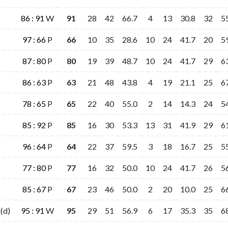
86 : 91
86 : 91
W
W
91
91
28
28
42
42
66.7
66.7
4
4
13
13
30.8
30.8
32
32
5
5
97 : 66
97 : 66
P
P
66
66
10
10
35
35
28.6
28.6
10
10
24
24
41.7
41.7
20
20
5
5
87 : 80
87 : 80
P
P
80
80
19
19
39
39
48.7
48.7
10
10
24
24
41.7
41.7
29
29
6
6
86 : 63
86 : 63
P
P
63
63
21
21
48
48
43.8
43.8
4
4
19
19
21.1
21.1
25
25
6
6
78 : 65
78 : 65
P
P
65
65
22
22
40
40
55.0
55.0
2
2
14
14
14.3
14.3
24
24
5
5
85 : 92
85 : 92
P
P
85
85
16
16
30
30
53.3
53.3
13
13
31
31
41.9
41.9
29
29
6
6
96 : 64
96 : 64
P
P
64
64
22
22
37
37
59.5
59.5
3
3
18
18
16.7
16.7
25
25
5
5
77 : 80
77 : 80
P
P
77
77
16
16
32
32
50.0
50.0
10
10
24
24
41.7
41.7
26
26
5
5
85 : 67
85 : 67
P
P
67
67
23
23
46
46
50.0
50.0
2
2
20
20
10.0
10.0
25
25
6
6
(d)
(d)
95 : 91
95 : 91
W
W
95
95
29
29
51
51
56.9
56.9
6
6
17
17
35.3
35.3
35
35
6
6