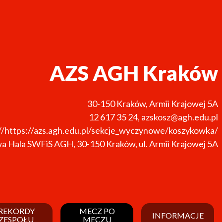
AZS AGH Kraków
30-150
Kraków
,
Armii Krajowej 5A
12 617 35 24
,
azskosz@agh.edu.pl
//https://azs.agh.edu.pl/sekcje_wyczynowe/koszykowka/
a Hala SWFiS AGH, 30-150 Kraków, ul. Armii Krajowej 5A
REKORDY
MECZ PO
INFORMACJE
ZESPOŁU
MECZU