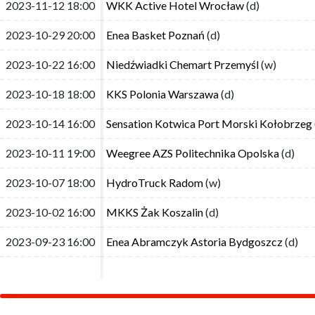
2023-11-12 18:00
2023-11-12 18:00
WKK Active Hotel Wrocław
WKK Active Hotel Wrocław
(d)
(d)
2023-10-29 20:00
2023-10-29 20:00
Enea Basket Poznań
Enea Basket Poznań
(d)
(d)
2023-10-22 16:00
2023-10-22 16:00
Niedźwiadki Chemart Przemyśl
Niedźwiadki Chemart Przemyśl
(w)
(w)
2023-10-18 18:00
2023-10-18 18:00
KKS Polonia Warszawa
KKS Polonia Warszawa
(d)
(d)
2023-10-14 16:00
2023-10-14 16:00
Sensation Kotwica Port Morski Kołobrzeg
Sensation Kotwica Port Morski Kołobrzeg
2023-10-11 19:00
2023-10-11 19:00
Weegree AZS Politechnika Opolska
Weegree AZS Politechnika Opolska
(d)
(d)
2023-10-07 18:00
2023-10-07 18:00
HydroTruck Radom
HydroTruck Radom
(w)
(w)
2023-10-02 16:00
2023-10-02 16:00
MKKS Żak Koszalin
MKKS Żak Koszalin
(d)
(d)
2023-09-23 16:00
2023-09-23 16:00
Enea Abramczyk Astoria Bydgoszcz
Enea Abramczyk Astoria Bydgoszcz
(d)
(d)