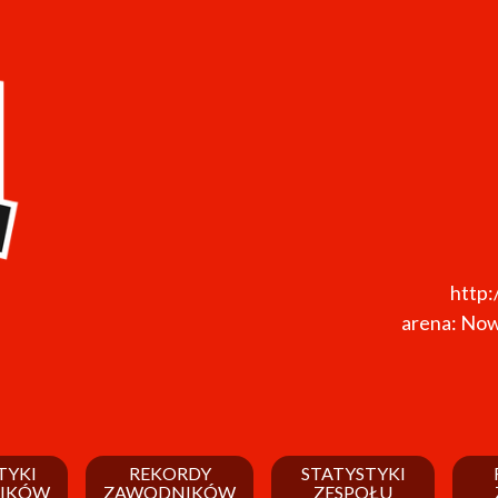
http:
arena: Now
TYKI
REKORDY
STATYSTYKI
IKÓW
ZAWODNIKÓW
ZESPOŁU