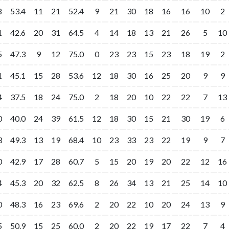
8
8
53.4
53.4
11
11
21
21
52.4
52.4
9
9
21
21
30
30
18
18
16
16
16
16
10
10
2
2
1
1
42.6
42.6
20
20
31
31
64.5
64.5
4
4
14
14
18
18
13
13
21
21
26
26
5
5
10
10
5
5
47.3
47.3
9
9
12
12
75.0
75.0
0
0
23
23
23
23
15
15
23
23
18
18
19
19
2
2
1
1
45.1
45.1
15
15
28
28
53.6
53.6
12
12
18
18
30
30
16
16
25
25
20
20
9
9
9
9
4
4
37.5
37.5
18
18
24
24
75.0
75.0
2
2
18
18
20
20
10
10
22
22
22
22
7
7
13
13
0
0
40.0
40.0
24
24
39
39
61.5
61.5
12
12
18
18
30
30
15
15
21
21
30
30
19
19
6
6
3
3
49.3
49.3
13
13
19
19
68.4
68.4
10
10
23
23
33
33
23
23
22
22
19
19
9
9
7
7
0
0
42.9
42.9
17
17
28
28
60.7
60.7
5
5
15
15
20
20
19
19
20
20
22
22
12
12
16
16
4
4
45.3
45.3
20
20
32
32
62.5
62.5
8
8
26
26
34
34
13
13
21
21
25
25
14
14
10
10
0
0
48.3
48.3
16
16
23
23
69.6
69.6
2
2
20
20
22
22
10
10
20
20
24
24
13
13
9
9
5
5
50.9
50.9
15
15
25
25
60.0
60.0
2
2
20
20
22
22
19
19
17
17
22
22
7
7
4
4