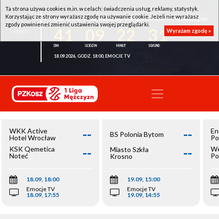
Ta strona używa cookies m.in. w celach: świadczenia usług, reklamy, statystyk.
Korzystając ze strony wyrażasz zgodę na używanie cookie. Jeżeli nie wyrażasz
WKK ACTIVE HOTEL WROCŁAW - KSK QEMETICA NOTEĆ INOWROCŁAW
zgody powinieneś zmienić ustawienia swojej przeglądarki.
41
09
22
31
Wyrażam zgodę »
18.09.2026, GODZ. 18:00, EMOCJE TV
--
--
WKK Active
En
BS Polonia Bytom
Hotel Wrocław
Po
--
--
KSK Qemetica
We
Miasto Szkła
Noteć
Po
Krosno
Inowrocław
Op
18.09, 18:00
19.09, 15:00
Emocje TV
Emocje TV
18.09, 17:55
19.09, 14:55