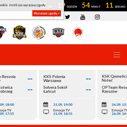
42
19
54
11
ookie. Jeżeli nie wyrażasz zgody
OWROCŁAW
Wyrażam zgodę »
--
--
KSK Qemetic
 Resovia
KKS Polonia
Noteć
w
Warszawa
Inowrocław
--
--
Kotwica
Solvera Sokół
OPTeam Reso
łobrzeg
Łańcut
Rzeszów
09, 18:00
21.09, 19:00
26.09, 15
ocje TV
Emocje TV
Emocje T
09, 17:55
21.09, 18:55
26.09, 14