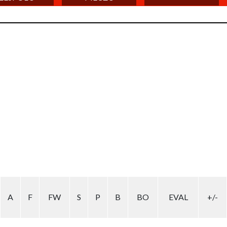
A
F
FW
S
P
B
BO
EVAL
+/-