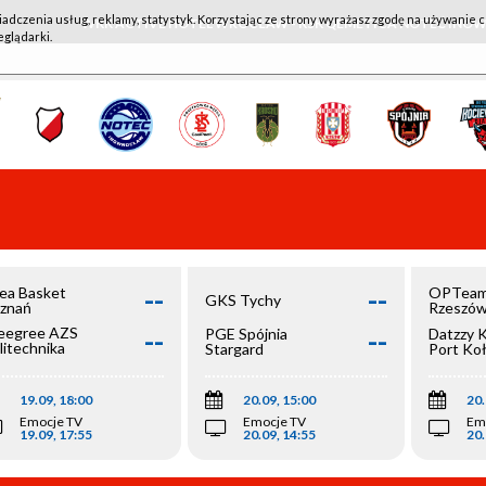
iadczenia usług, reklamy, statystyk. Korzystając ze strony wyrażasz zgodę na używanie c
WKK ACTIVE HOTEL WROCŁAW - KSK QEMETICA NOTEĆ IN
eglądarki.
--
--
ea Basket
OPTeam
GKS Tychy
znań
Rzeszó
--
--
egree AZS
PGE Spójnia
Datzzy 
litechnika
Stargard
Port Ko
olska
19.09, 18:00
20.09, 15:00
20.
Emocje TV
Emocje TV
Em
19.09, 17:55
20.09, 14:55
20.