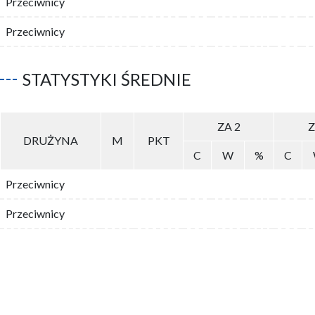
Przeciwnicy
Przeciwnicy
STATYSTYKI ŚREDNIE
ZA 2
Z
DRUŻYNA
M
PKT
C
W
%
C
Przeciwnicy
Przeciwnicy