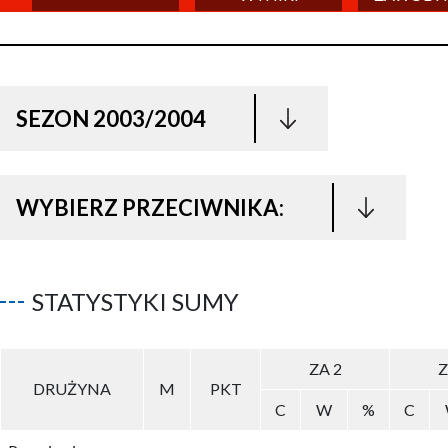
SEZON 2003/2004
WYBIERZ PRZECIWNIKA:
STATYSTYKI SUMY
ZA 2
Z
DRUŻYNA
M
PKT
C
W
%
C