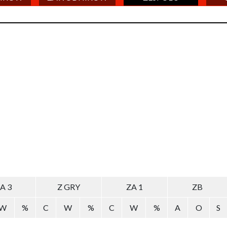
A 3
Z GRY
ZA 1
ZB
W
%
C
W
%
C
W
%
A
O
S