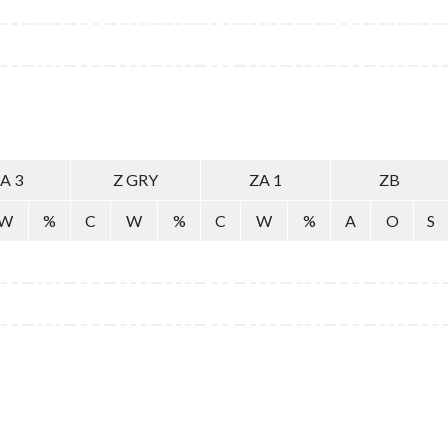
A 3
Z GRY
ZA 1
ZB
W
%
C
W
%
C
W
%
A
O
S