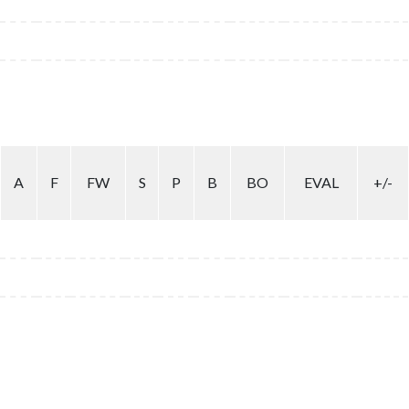
A
F
FW
S
P
B
BO
EVAL
+/-