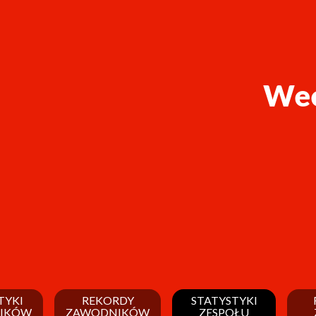
Wee
TYKI
REKORDY
STATYSTYKI
IKÓW
ZAWODNIKÓW
ZESPOŁU