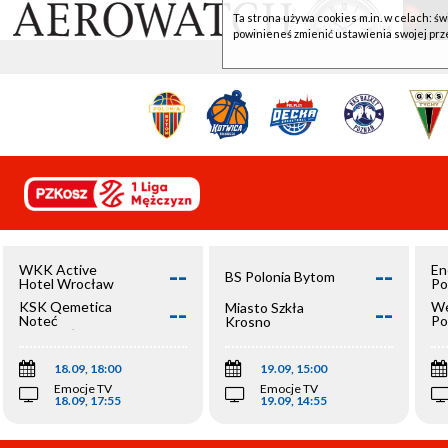
Ta strona używa cookies m.in. w celach: św
powinieneś zmienić ustawienia swojej prz
--
--
WKK Active
En
BS Polonia Bytom
Hotel Wrocław
Po
--
--
KSK Qemetica
We
Miasto Szkła
Noteć
Po
Krosno
Inowrocław
Op
18.09, 18:00
19.09, 15:00
Emocje TV
Emocje TV
18.09, 17:55
19.09, 14:55