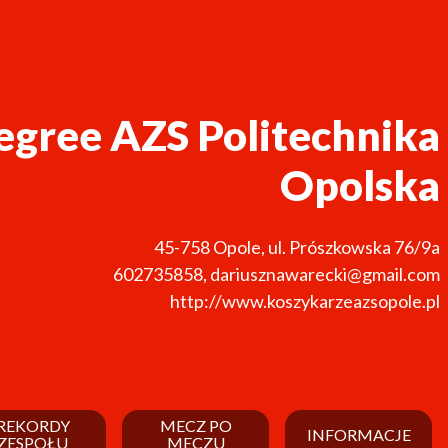
gree AZS Politechnika
Opolska
45-758
Opole
,
ul. Prószkowska 76/9a
602735858
,
dariusznawarecki@gmail.com
http://www.koszykarzeazsopole.pl
REKORDY
MECZ PO
INFORMACJE
ZESPOŁU
MECZU