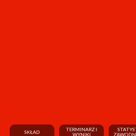
TERMINARZ I
STATYS
SKŁAD
WYNIKI
ZAWODN