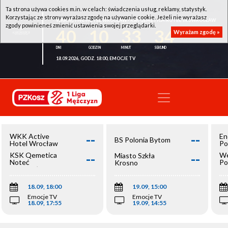
Ta strona używa cookies m.in. w celach: świadczenia usług, reklamy, statystyk.
Korzystając ze strony wyrażasz zgodę na używanie cookie. Jeżeli nie wyrażasz
WKK ACTIVE HOTEL WROCŁAW - KSK QEMETICA NOTEĆ INOWROCŁAW
zgody powinieneś zmienić ustawienia swojej przeglądarki.
40
10
33
33
Wyrażam zgodę »
18.09.2026, GODZ. 18:00, EMOCJE TV
--
--
WKK Active
En
BS Polonia Bytom
Hotel Wrocław
Po
--
--
KSK Qemetica
We
Miasto Szkła
Noteć
Po
Krosno
Inowrocław
Op
18.09, 18:00
19.09, 15:00
Emocje TV
Emocje TV
18.09, 17:55
19.09, 14:55