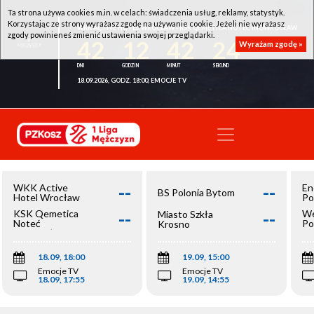
Ta strona używa cookies m.in. w celach: świadczenia usług, reklamy, statystyk.
Korzystając ze strony wyrażasz zgodę na używanie cookie. Jeżeli nie wyrażasz
WKK ACTIVE HOTEL WROCŁAW - KSK QEMETICA NOTEĆ INOWROCŁAW
zgody powinieneś zmienić ustawienia swojej przeglądarki.
42
12
42
24
Wyrażam zgodę »
18.09.2026, GODZ. 18:00, EMOCJE TV
--
--
WKK Active
En
BS Polonia Bytom
Hotel Wrocław
Po
--
--
KSK Qemetica
We
Miasto Szkła
Noteć
Po
Krosno
Inowrocław
Op
18.09, 18:00
19.09, 15:00
Emocje TV
Emocje TV
18.09, 17:55
19.09, 14:55