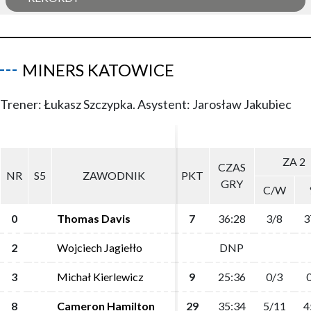
MINERS KATOWICE
Trener: Łukasz Szczypka. Asystent: Jarosław Jakubiec
ZA 2
ZA 2
CZAS
CZAS
NR
NR
S5
S5
ZAWODNIK
ZAWODNIK
PKT
PKT
GRY
GRY
C/W
C/W
0
0
Thomas Davis
Thomas Davis
7
7
36:28
36:28
3/8
3/8
3
3
2
2
Wojciech Jagiełło
Wojciech Jagiełło
DNP
DNP
3
3
Michał Kierlewicz
Michał Kierlewicz
9
9
25:36
25:36
0/3
0/3
0
0
8
8
Cameron Hamilton
Cameron Hamilton
29
29
35:34
35:34
5/11
5/11
4
4