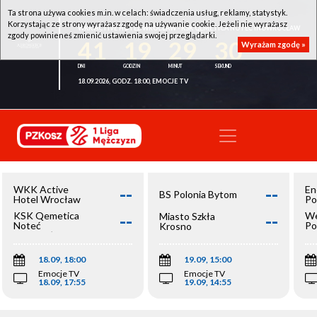
Ta strona używa cookies m.in. w celach: świadczenia usług, reklamy, statystyk.
Korzystając ze strony wyrażasz zgodę na używanie cookie. Jeżeli nie wyrażasz
WKK ACTIVE HOTEL WROCŁAW - KSK QEMETICA NOTEĆ INOWROCŁAW
zgody powinieneś zmienić ustawienia swojej przeglądarki.
41
19
29
30
Wyrażam zgodę »
18.09.2026, GODZ. 18:00, EMOCJE TV
--
--
WKK Active
En
BS Polonia Bytom
Hotel Wrocław
Po
--
--
KSK Qemetica
We
Miasto Szkła
Noteć
Po
Krosno
Inowrocław
Op
18.09, 18:00
19.09, 15:00
Emocje TV
Emocje TV
18.09, 17:55
19.09, 14:55