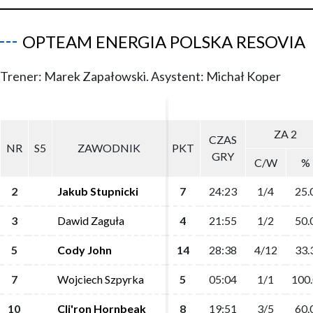
OPTEAM ENERGIA POLSKA RESOVIA
Trener: Marek Zapałowski. Asystent: Michał Koper
ZA 2
ZA 2
CZAS
CZAS
NR
NR
S5
S5
ZAWODNIK
ZAWODNIK
PKT
PKT
GRY
GRY
C/W
C/W
%
%
2
2
Jakub Stupnicki
Jakub Stupnicki
7
7
24:23
24:23
1/4
1/4
25.
25.
3
3
Dawid Zaguła
Dawid Zaguła
4
4
21:55
21:55
1/2
1/2
50.
50.
5
5
Cody John
Cody John
14
14
28:38
28:38
4/12
4/12
33.
33.
7
7
Wojciech Szpyrka
Wojciech Szpyrka
5
5
05:04
05:04
1/1
1/1
100
100
10
10
Cli'ron Hornbeak
Cli'ron Hornbeak
8
8
19:51
19:51
3/5
3/5
60.
60.