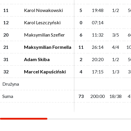
11
11
Karol Nowakowski
Karol Nowakowski
5
5
19:48
19:48
1/2
1/2
5
5
12
12
Karol Leszczyński
Karol Leszczyński
0
0
07:14
07:14
20
20
Maksymilian Szefler
Maksymilian Szefler
6
6
11:32
11:32
3/5
3/5
6
6
21
21
Maksymilian Formella
Maksymilian Formella
11
11
26:14
26:14
4/4
4/4
10
10
31
31
Adam Skiba
Adam Skiba
2
2
20:20
20:20
1/2
1/2
5
5
32
32
Marcel Kapuściński
Marcel Kapuściński
4
4
17:15
17:15
1/3
1/3
3
3
Drużyna
Drużyna
Suma
Suma
73
73
200:00
200:00
18/38
18/38
4
4