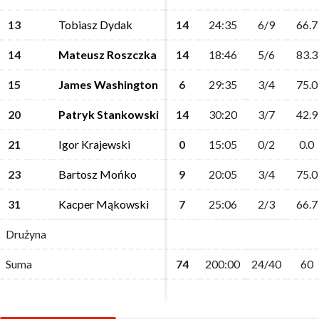
13
13
Tobiasz Dydak
Tobiasz Dydak
14
14
24:35
24:35
6/9
6/9
66.7
66.7
14
14
Mateusz Roszczka
Mateusz Roszczka
14
14
18:46
18:46
5/6
5/6
83.3
83.3
15
15
James Washington
James Washington
6
6
29:35
29:35
3/4
3/4
75.0
75.0
20
20
Patryk Stankowski
Patryk Stankowski
14
14
30:20
30:20
3/7
3/7
42.9
42.9
21
21
Igor Krajewski
Igor Krajewski
0
0
15:05
15:05
0/2
0/2
0.0
0.0
23
23
Bartosz Mońko
Bartosz Mońko
9
9
20:05
20:05
3/4
3/4
75.0
75.0
31
31
Kacper Mąkowski
Kacper Mąkowski
7
7
25:06
25:06
2/3
2/3
66.7
66.7
Drużyna
Drużyna
Suma
Suma
74
74
200:00
200:00
24/40
24/40
60
60