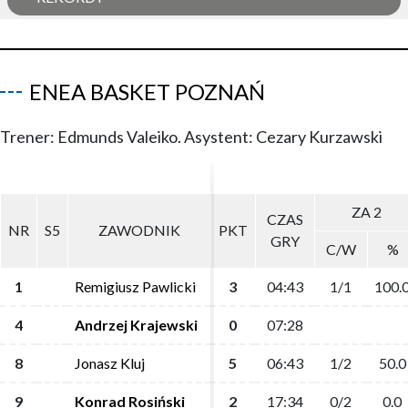
ENEA BASKET POZNAŃ
Trener: Edmunds Valeiko. Asystent: Cezary Kurzawski
ZA 2
ZA 2
CZAS
CZAS
NR
NR
S5
S5
ZAWODNIK
ZAWODNIK
PKT
PKT
GRY
GRY
C/W
C/W
%
%
1
1
Remigiusz Pawlicki
Remigiusz Pawlicki
3
3
04:43
04:43
1/1
1/1
100.
100.
4
4
Andrzej Krajewski
Andrzej Krajewski
0
0
07:28
07:28
8
8
Jonasz Kluj
Jonasz Kluj
5
5
06:43
06:43
1/2
1/2
50.0
50.0
9
9
Konrad Rosiński
Konrad Rosiński
2
2
17:34
17:34
0/2
0/2
0.0
0.0