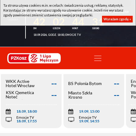
Ta strona używa cookies m.in. w celach: świadczenia usług, reklamy, statystyk.
Korzystając ze strony wyrażasz zgodę na używanie cookie. Jeżeli nie wyrażasz
WKK ACTIVE HOTEL WROCŁAW - KSK QEMETICA NOTEĆ INOWROCŁAW
zgody powinieneś zmienić ustawienia swojej przeglądarki.
42
02
44
30
Wyrażam zgodę »
18.09.2026, GODZ. 18:00, EMOCJE TV
--
--
WKK Active
En
BS Polonia Bytom
Hotel Wrocław
Po
--
--
KSK Qemetica
We
Miasto Szkła
Noteć
Po
Krosno
Inowrocław
Op
18.09, 18:00
19.09, 15:00
Emocje TV
Emocje TV
18.09, 17:55
19.09, 14:55