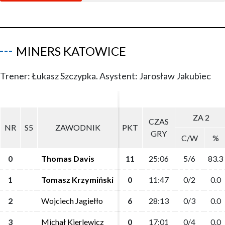
MINERS KATOWICE
Trener: Łukasz Szczypka. Asystent: Jarosław Jakubiec
ZA 2
ZA 2
CZAS
CZAS
NR
NR
S5
S5
ZAWODNIK
ZAWODNIK
PKT
PKT
GRY
GRY
C/W
C/W
%
%
0
0
Thomas Davis
Thomas Davis
11
11
25:06
25:06
5/6
5/6
83.3
83.3
1
1
Tomasz Krzymiński
Tomasz Krzymiński
0
0
11:47
11:47
0/2
0/2
0.0
0.0
2
2
Wojciech Jagiełło
Wojciech Jagiełło
6
6
28:13
28:13
0/3
0/3
0.0
0.0
3
3
Michał Kierlewicz
Michał Kierlewicz
0
0
17:01
17:01
0/4
0/4
0.0
0.0