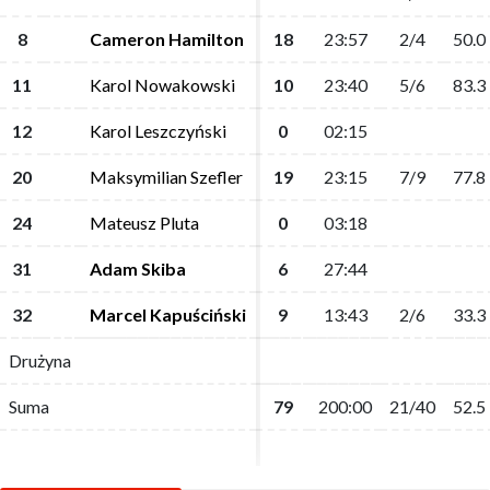
8
8
Cameron Hamilton
Cameron Hamilton
18
18
23:57
23:57
2/4
2/4
50.0
50.0
11
11
Karol Nowakowski
Karol Nowakowski
10
10
23:40
23:40
5/6
5/6
83.3
83.3
12
12
Karol Leszczyński
Karol Leszczyński
0
0
02:15
02:15
20
20
Maksymilian Szefler
Maksymilian Szefler
19
19
23:15
23:15
7/9
7/9
77.8
77.8
24
24
Mateusz Pluta
Mateusz Pluta
0
0
03:18
03:18
31
31
Adam Skiba
Adam Skiba
6
6
27:44
27:44
32
32
Marcel Kapuściński
Marcel Kapuściński
9
9
13:43
13:43
2/6
2/6
33.3
33.3
Drużyna
Drużyna
Suma
Suma
79
79
200:00
200:00
21/40
21/40
52.5
52.5