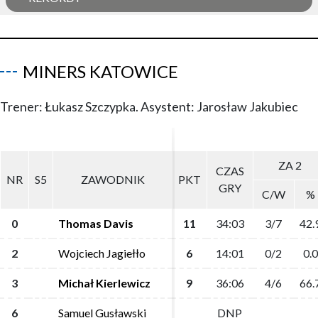
MINERS KATOWICE
Trener: Łukasz Szczypka. Asystent: Jarosław Jakubiec
ZA 2
ZA 2
CZAS
CZAS
NR
NR
S5
S5
ZAWODNIK
ZAWODNIK
PKT
PKT
GRY
GRY
C/W
C/W
%
%
0
0
Thomas Davis
Thomas Davis
11
11
34:03
34:03
3/7
3/7
42.
42.
2
2
Wojciech Jagiełło
Wojciech Jagiełło
6
6
14:01
14:01
0/2
0/2
0.0
0.0
3
3
Michał Kierlewicz
Michał Kierlewicz
9
9
36:06
36:06
4/6
4/6
66.
66.
6
6
Samuel Gusławski
Samuel Gusławski
DNP
DNP