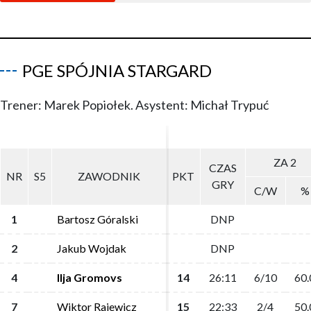
PGE SPÓJNIA STARGARD
Trener: Marek Popiołek. Asystent: Michał Trypuć
ZA 2
ZA 2
CZAS
CZAS
NR
NR
S5
S5
ZAWODNIK
ZAWODNIK
PKT
PKT
GRY
GRY
C/W
C/W
%
%
1
1
Bartosz Góralski
Bartosz Góralski
DNP
DNP
2
2
Jakub Wojdak
Jakub Wojdak
DNP
DNP
4
4
Ilja Gromovs
Ilja Gromovs
14
14
26:11
26:11
6/10
6/10
60.
60.
7
7
Wiktor Rajewicz
Wiktor Rajewicz
15
15
22:33
22:33
2/4
2/4
50.
50.