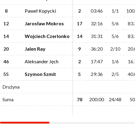
8
8
Paweł Kopycki
Paweł Kopycki
2
2
03:46
03:46
1/1
1/1
100
100
12
12
Jarosław Mokros
Jarosław Mokros
17
17
32:16
32:16
5/6
5/6
83.
83.
14
14
Wojciech Czerlonko
Wojciech Czerlonko
14
14
31:31
31:31
5/6
5/6
83.
83.
20
20
Jalen Ray
Jalen Ray
9
9
36:20
36:20
2/10
2/10
20.
20.
46
46
Aleksander Jęch
Aleksander Jęch
2
2
17:47
17:47
1/6
1/6
16.
16.
55
55
Szymon Szmit
Szymon Szmit
5
5
29:36
29:36
2/5
2/5
40.
40.
Drużyna
Drużyna
Suma
Suma
78
78
200:00
200:00
24/48
24/48
50
50