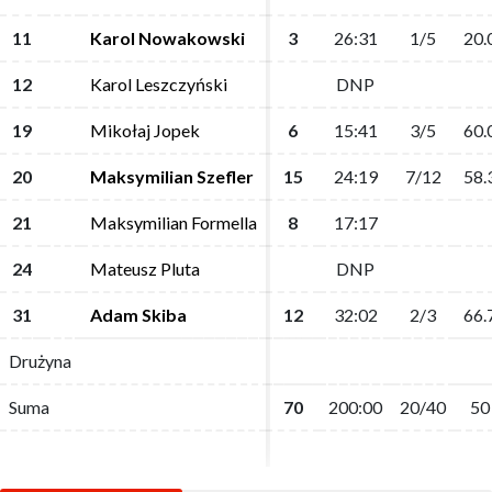
11
11
Karol Nowakowski
Karol Nowakowski
3
3
26:31
26:31
1/5
1/5
20.
20.
12
12
Karol Leszczyński
Karol Leszczyński
DNP
DNP
19
19
Mikołaj Jopek
Mikołaj Jopek
6
6
15:41
15:41
3/5
3/5
60.
60.
20
20
Maksymilian Szefler
Maksymilian Szefler
15
15
24:19
24:19
7/12
7/12
58.
58.
21
21
Maksymilian Formella
Maksymilian Formella
8
8
17:17
17:17
24
24
Mateusz Pluta
Mateusz Pluta
DNP
DNP
31
31
Adam Skiba
Adam Skiba
12
12
32:02
32:02
2/3
2/3
66.
66.
Drużyna
Drużyna
Suma
Suma
70
70
200:00
200:00
20/40
20/40
50
50