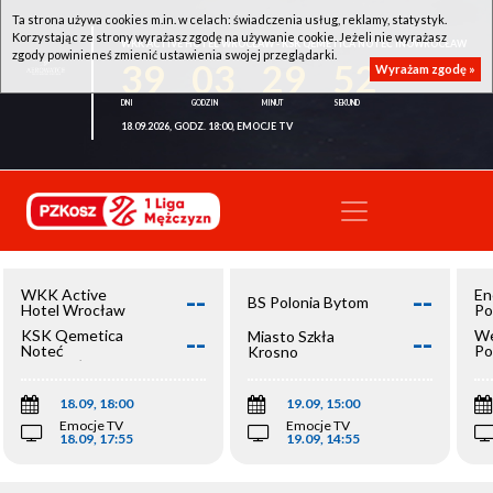
Ta strona używa cookies m.in. w celach: świadczenia usług, reklamy, statystyk.
Korzystając ze strony wyrażasz zgodę na używanie cookie. Jeżeli nie wyrażasz
WKK ACTIVE HOTEL WROCŁAW - KSK QEMETICA NOTEĆ INOWROCŁAW
zgody powinieneś zmienić ustawienia swojej przeglądarki.
39
03
29
52
Wyrażam zgodę »
18.09.2026, GODZ. 18:00, EMOCJE TV
--
--
WKK Active
En
BS Polonia Bytom
Hotel Wrocław
Po
--
--
KSK Qemetica
We
Miasto Szkła
Noteć
Po
Krosno
Inowrocław
Op
18.09, 18:00
19.09, 15:00
Emocje TV
Emocje TV
18.09, 17:55
19.09, 14:55