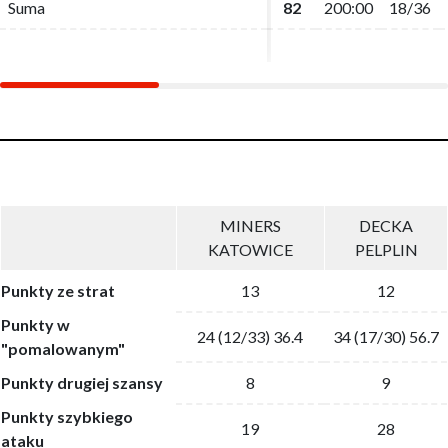
Suma
Suma
82
82
200:00
200:00
18/36
18/36
MINERS
DECKA
KATOWICE
PELPLIN
Punkty ze strat
13
12
Punkty w
24 (12/33) 36.4
34 (17/30) 56.7
"pomalowanym"
Punkty drugiej szansy
8
9
Punkty szybkiego
19
28
ataku