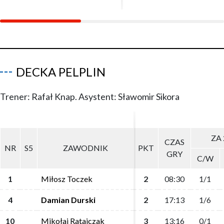
DECKA PELPLIN
Trener: Rafał Knap. Asystent: Sławomir Sikora
ZA 
ZA 
CZAS
CZAS
NR
NR
S5
S5
ZAWODNIK
ZAWODNIK
PKT
PKT
GRY
GRY
C/W
C/W
1
1
Miłosz Toczek
Miłosz Toczek
2
2
08:30
08:30
1/1
1/1
4
4
Damian Durski
Damian Durski
2
2
17:13
17:13
1/6
1/6
10
10
Mikołaj Ratajczak
Mikołaj Ratajczak
3
3
13:16
13:16
0/1
0/1