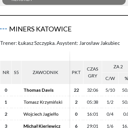
MINERS KATOWICE
Trener: Łukasz Szczypka. Asystent: Jarosław Jakubiec
ZA 2
ZA 2
CZAS
CZAS
NR
NR
S5
S5
ZAWODNIK
ZAWODNIK
PKT
PKT
GRY
GRY
C/W
C/W
0
0
Thomas Davis
Thomas Davis
22
22
32:06
32:06
5/10
5/10
50
50
1
1
Tomasz Krzymiński
Tomasz Krzymiński
2
2
05:38
05:38
1/2
1/2
50
50
2
2
Wojciech Jagiełło
Wojciech Jagiełło
0
0
16:01
16:01
0/4
0/4
0.
0.
3
3
Michał Kierlewicz
Michał Kierlewicz
6
6
29:01
29:01
1/6
1/6
16
16