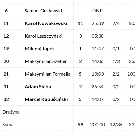
6
6
Samuel Gusławski
Samuel Gusławski
DNP
DNP
11
11
Karol Nowakowski
Karol Nowakowski
11
11
25:39
25:39
2/4
2/4
50
50
12
12
Karol Leszczyński
Karol Leszczyński
3
3
05:38
05:38
19
19
Mikołaj Jopek
Mikołaj Jopek
1
1
11:47
11:47
0/1
0/1
0.
0.
20
20
Maksymilian Szefler
Maksymilian Szefler
2
2
14:06
14:06
1/3
1/3
33
33
21
21
Maksymilian Formella
Maksymilian Formella
5
5
19:03
19:03
2/2
2/2
100
100
31
31
Adam Skiba
Adam Skiba
2
2
26:54
26:54
0/2
0/2
0.
0.
32
32
Marcel Kapuściński
Marcel Kapuściński
5
5
14:07
14:07
0/2
0/2
0.
0.
Drużyna
Drużyna
Suma
Suma
59
59
200:00
200:00
12/36
12/36
33
33