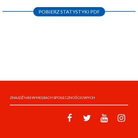
POBIERZ STATYSTYKI PDF
ZNAJDŹ NAS W MEDIACH SPOŁECZNOŚCIOWYCH