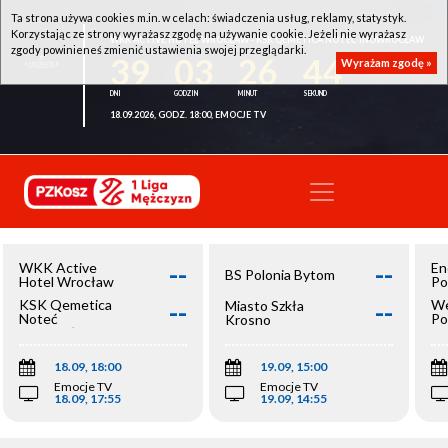
Ta strona używa cookies m.in. w celach: świadczenia usług, reklamy, statystyk.
Korzystając ze strony wyrażasz zgodę na używanie cookie. Jeżeli nie wyrażasz
WKK ACTIVE HOTEL WROCŁAW - KSK QEMETICA NOTEĆ INOWROCŁAW
zgody powinieneś zmienić ustawienia swojej przeglądarki.
39
03
26
44
Wyrażam zgodę »
18.09.2026, GODZ. 18:00, EMOCJE TV
--
--
WKK Active
En
BS Polonia Bytom
Hotel Wrocław
Po
--
--
KSK Qemetica
We
Miasto Szkła
Noteć
Po
Krosno
Inowrocław
Op
18.09, 18:00
19.09, 15:00
Emocje TV
Emocje TV
18.09, 17:55
19.09, 14:55