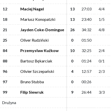
12
12
Maciej Nagel
Maciej Nagel
13
13
27:03
27:03
4/4
4/4
18
18
Mariusz Konopatzki
Mariusz Konopatzki
13
13
23:40
23:40
1/5
1/5
21
21
Jayden Coke-Domingue
Jayden Coke-Domingue
26
26
34:32
34:32
4/8
4/8
25
25
Oliver Rudziński
Oliver Rudziński
0
0
01:50
01:50
84
84
Przemysław Kuźkow
Przemysław Kuźkow
10
10
32:25
32:25
2/4
2/4
88
88
Bartosz Bękarciak
Bartosz Bękarciak
0
0
01:24
01:24
0/1
0/1
96
96
Olivier Szczepański
Olivier Szczepański
4
4
12:57
12:57
2/3
2/3
97
97
Bruno Stubba
Bruno Stubba
0
0
00:26
00:26
99
99
Filip Siewruk
Filip Siewruk
9
9
26:44
26:44
3/3
3/3
Drużyna
Drużyna