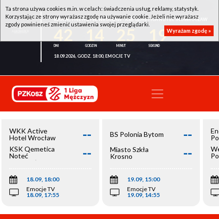
Ta strona używa cookies m.in. w celach: świadczenia usług, reklamy, statystyk.
Korzystając ze strony wyrażasz zgodę na używanie cookie. Jeżeli nie wyrażasz
WKK ACTIVE HOTEL WROCŁAW - KSK QEMETICA NOTEĆ INOWROCŁAW
zgody powinieneś zmienić ustawienia swojej przeglądarki.
42
14
25
19
Wyrażam zgodę »
18.09.2026, GODZ. 18:00, EMOCJE TV
--
--
WKK Active
En
BS Polonia Bytom
Hotel Wrocław
Po
--
--
KSK Qemetica
We
Miasto Szkła
Noteć
Po
Krosno
Inowrocław
Op
18.09, 18:00
19.09, 15:00
Emocje TV
Emocje TV
18.09, 17:55
19.09, 14:55