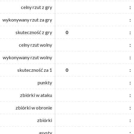
celny rzut z gry
celny rzut z gry
:
:
wykonywany rzut za gry
wykonywany rzut za gry
:
:
skuteczność z gry
skuteczność z gry
0
0
:
:
celny rzut wolny
celny rzut wolny
:
:
wykonywany rzut wolny
wykonywany rzut wolny
:
:
skuteczność za 1
skuteczność za 1
0
0
:
:
punkty
punkty
:
:
zbiórki w ataku
zbiórki w ataku
:
:
zbiórki w obronie
zbiórki w obronie
:
:
zbiórki
zbiórki
:
:
asysty
asysty
:
: