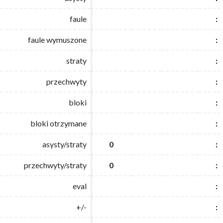
faule
faule
:
:
faule wymuszone
faule wymuszone
:
:
straty
straty
:
:
przechwyty
przechwyty
:
:
bloki
bloki
:
:
bloki otrzymane
bloki otrzymane
:
:
asysty/straty
asysty/straty
0
0
:
:
przechwyty/straty
przechwyty/straty
0
0
:
:
eval
eval
:
:
+/-
+/-
:
: