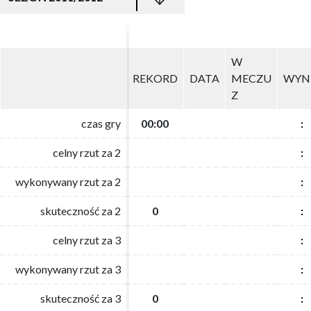
W
W
REKORD
REKORD
DATA
DATA
MECZU
MECZU
WYN
WYN
Z
Z
czas gry
czas gry
00:00
00:00
:
:
celny rzut za 2
celny rzut za 2
:
:
wykonywany rzut za 2
wykonywany rzut za 2
:
:
skuteczność za 2
skuteczność za 2
0
0
:
:
celny rzut za 3
celny rzut za 3
:
:
wykonywany rzut za 3
wykonywany rzut za 3
:
:
skuteczność za 3
skuteczność za 3
0
0
:
: