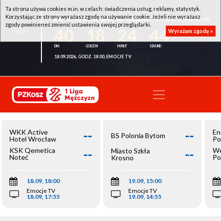
Ta strona używa cookies m.in. w celach: świadczenia usług, reklamy, statystyk.
Korzystając ze strony wyrażasz zgodę na używanie cookie. Jeżeli nie wyrażasz
WKK ACTIVE HOTEL WROCŁAW - KSK QEMETICA NOTEĆ INOWROCŁAW
zgody powinieneś zmienić ustawienia swojej przeglądarki.
40
18
24
44
Wyrażam zgodę »
18.09.2026, GODZ. 18:00, EMOCJE TV
--
--
WKK Active
En
BS Polonia Bytom
Hotel Wrocław
Po
--
--
KSK Qemetica
We
Miasto Szkła
Noteć
Po
Krosno
Inowrocław
Op
18.09, 18:00
19.09, 15:00
Emocje TV
Emocje TV
18.09, 17:55
19.09, 14:55