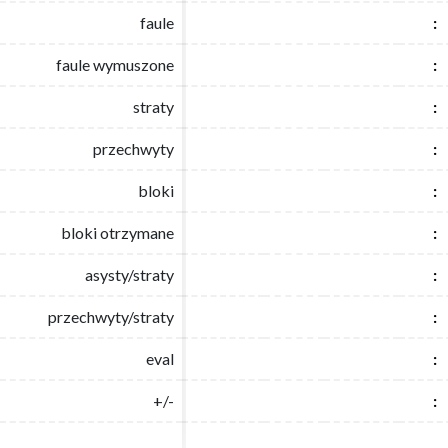
faule
faule
:
:
faule wymuszone
faule wymuszone
:
:
straty
straty
:
:
przechwyty
przechwyty
:
:
bloki
bloki
:
:
bloki otrzymane
bloki otrzymane
:
:
asysty/straty
asysty/straty
:
:
przechwyty/straty
przechwyty/straty
:
:
eval
eval
:
:
+/-
+/-
:
: