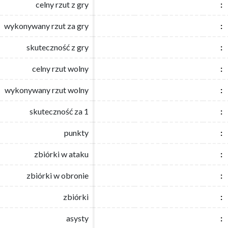
celny rzut z gry
celny rzut z gry
:
:
wykonywany rzut za gry
wykonywany rzut za gry
:
:
skuteczność z gry
skuteczność z gry
:
:
celny rzut wolny
celny rzut wolny
:
:
wykonywany rzut wolny
wykonywany rzut wolny
:
:
skuteczność za 1
skuteczność za 1
:
:
punkty
punkty
:
:
zbiórki w ataku
zbiórki w ataku
:
:
zbiórki w obronie
zbiórki w obronie
:
:
zbiórki
zbiórki
:
:
asysty
asysty
:
: