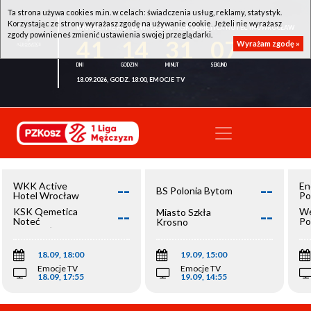
Ta strona używa cookies m.in. w celach: świadczenia usług, reklamy, statystyk.
Korzystając ze strony wyrażasz zgodę na używanie cookie. Jeżeli nie wyrażasz
WKK ACTIVE HOTEL WROCŁAW - KSK QEMETICA NOTEĆ INOWROCŁAW
zgody powinieneś zmienić ustawienia swojej przeglądarki.
41
14
31
07
Wyrażam zgodę »
18.09.2026, GODZ. 18:00, EMOCJE TV
--
--
WKK Active
En
BS Polonia Bytom
Hotel Wrocław
Po
--
--
KSK Qemetica
We
Miasto Szkła
Noteć
Po
Krosno
Inowrocław
Op
18.09, 18:00
19.09, 15:00
Emocje TV
Emocje TV
18.09, 17:55
19.09, 14:55