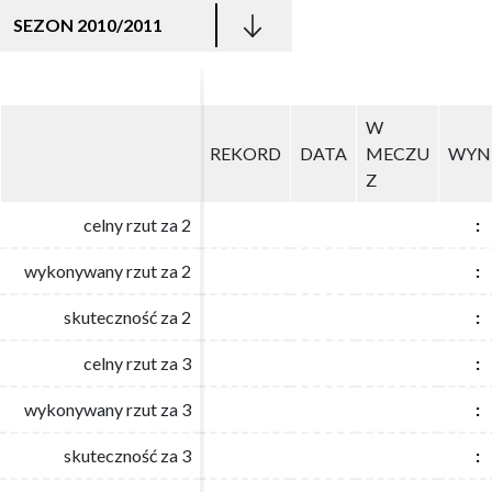
SEZON 2010/2011
W
W
REKORD
REKORD
DATA
DATA
MECZU
MECZU
WYN
WYN
Z
Z
celny rzut za 2
celny rzut za 2
:
:
wykonywany rzut za 2
wykonywany rzut za 2
:
:
skuteczność za 2
skuteczność za 2
:
:
celny rzut za 3
celny rzut za 3
:
:
wykonywany rzut za 3
wykonywany rzut za 3
:
:
skuteczność za 3
skuteczność za 3
:
: