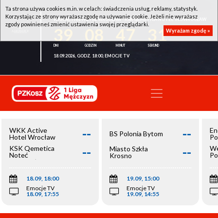
Ta strona używa cookies m.in. w celach: świadczenia usług, reklamy, statystyk.
Korzystając ze strony wyrażasz zgodę na używanie cookie. Jeżeli nie wyrażasz
WKK ACTIVE HOTEL WROCŁAW - KSK QEMETICA NOTEĆ INOWROCŁAW
zgody powinieneś zmienić ustawienia swojej przeglądarki.
39
08
47
31
Wyrażam zgodę »
18.09.2026, GODZ. 18:00, EMOCJE TV
--
--
WKK Active
En
BS Polonia Bytom
Hotel Wrocław
Po
--
--
KSK Qemetica
We
Miasto Szkła
Noteć
Po
Krosno
Inowrocław
Op
18.09, 18:00
19.09, 15:00
Emocje TV
Emocje TV
18.09, 17:55
19.09, 14:55