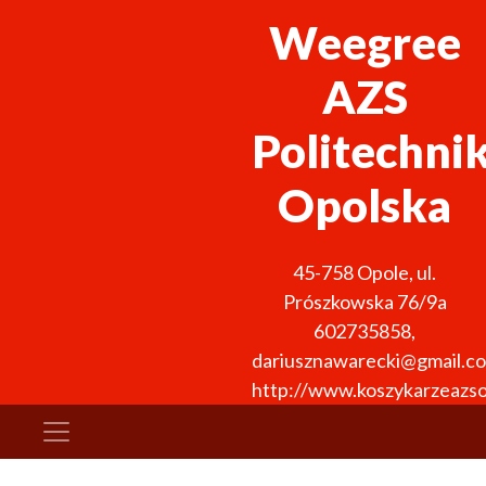
Weegree
AZS
Politechni
Opolska
45-758
Opole
,
ul.
Prószkowska 76/9a
602735858
,
dariusznawarecki@gmail.c
http://www.koszykarzeazso