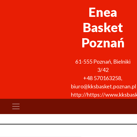
Enea
Basket
Poznań
61-555
Poznań
,
Bielniki
3/42
+48 570163258
,
biuro@kksbasket.poznan.pl
http://https://www.kksbask