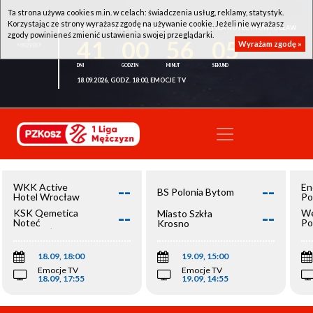
Ta strona używa cookies m.in. w celach: świadczenia usług, reklamy, statystyk.
Korzystając ze strony wyrażasz zgodę na używanie cookie. Jeżeli nie wyrażasz
WKK ACTIVE HOTEL WROCŁAW - KSK QEMETICA NOTEĆ INOWROCŁAW
zgody powinieneś zmienić ustawienia swojej przeglądarki.
41
00
56
05
Wyrażam zgodę »
18.09.2026, GODZ. 18:00, EMOCJE TV
--
--
WKK Active
En
BS Polonia Bytom
Hotel Wrocław
Po
--
--
KSK Qemetica
We
Miasto Szkła
Noteć
Po
Krosno
Inowrocław
Op
18.09, 18:00
19.09, 15:00
Emocje TV
Emocje TV
18.09, 17:55
19.09, 14:55