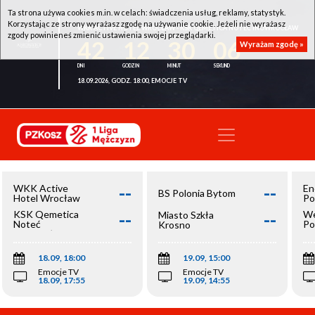
Ta strona używa cookies m.in. w celach: świadczenia usług, reklamy, statystyk.
Korzystając ze strony wyrażasz zgodę na używanie cookie. Jeżeli nie wyrażasz
WKK ACTIVE HOTEL WROCŁAW - KSK QEMETICA NOTEĆ INOWROCŁAW
zgody powinieneś zmienić ustawienia swojej przeglądarki.
42
12
30
06
Wyrażam zgodę »
18.09.2026, GODZ. 18:00, EMOCJE TV
--
--
WKK Active
En
BS Polonia Bytom
Hotel Wrocław
Po
--
--
KSK Qemetica
We
Miasto Szkła
Noteć
Po
Krosno
Inowrocław
Op
18.09, 18:00
19.09, 15:00
Emocje TV
Emocje TV
18.09, 17:55
19.09, 14:55