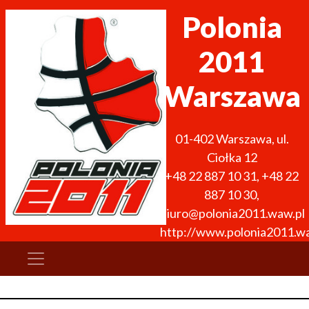
Polonia
2011
Warszawa
01-402
Warszawa
,
ul.
Ciołka 12
+48 22 887 10 31
,
+48 22
887 10 30
,
biuro@polonia2011.waw.pl
http://www.polonia2011.w