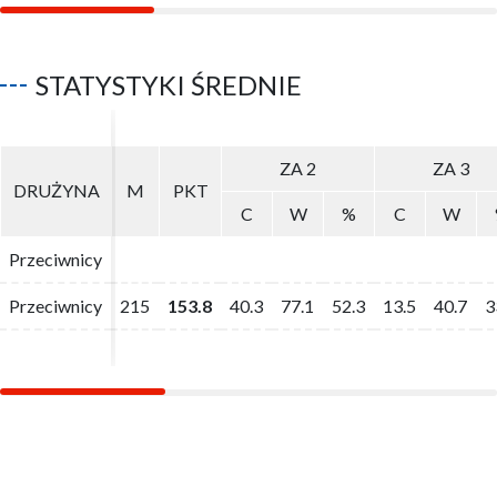
STATYSTYKI ŚREDNIE
ZA 2
ZA 2
ZA 3
ZA 3
DRUŻYNA
DRUŻYNA
M
M
PKT
PKT
C
C
W
W
%
%
C
C
W
W
Przeciwnicy
Przeciwnicy
Przeciwnicy
Przeciwnicy
215
215
153.8
153.8
40.3
40.3
77.1
77.1
52.3
52.3
13.5
13.5
40.7
40.7
3
3