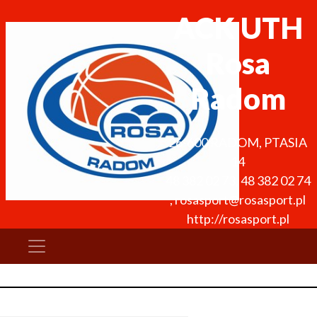
ACK UTH
Rosa
Radom
26-600
RADOM
,
PTASIA
14
48 382 02 73
,
48 382 02 74
,
rosasport@rosasport.pl
http://rosasport.pl