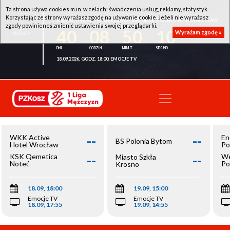
Ta strona używa cookies m.in. w celach: świadczenia usług, reklamy, statystyk.
Korzystając ze strony wyrażasz zgodę na używanie cookie. Jeżeli nie wyrażasz
WKK ACTIVE HOTEL WROCŁAW - KSK QEMETICA NOTEĆ INOWROCŁAW
zgody powinieneś zmienić ustawienia swojej przeglądarki.
40
08
50
09
Wyrażam zgodę »
18.09.2026, GODZ. 18:00, EMOCJE TV
--
--
WKK Active
En
BS Polonia Bytom
Hotel Wrocław
Po
--
--
KSK Qemetica
We
Miasto Szkła
Noteć
Po
Krosno
Inowrocław
Op
18.09, 18:00
19.09, 15:00
Emocje TV
Emocje TV
18.09, 17:55
19.09, 14:55