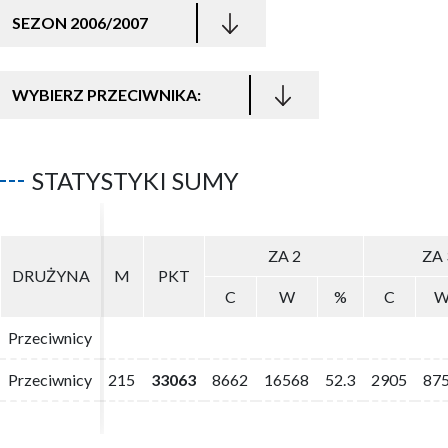
SEZON 2006/2007
WYBIERZ PRZECIWNIKA:
STATYSTYKI SUMY
ZA 2
ZA 2
ZA 
ZA 
DRUŻYNA
DRUŻYNA
M
M
PKT
PKT
C
C
W
W
%
%
C
C
Przeciwnicy
Przeciwnicy
Przeciwnicy
Przeciwnicy
215
215
33063
33063
8662
8662
16568
16568
52.3
52.3
2905
2905
87
87