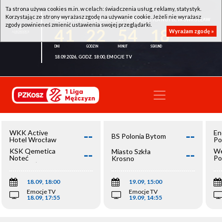
Ta strona używa cookies m.in. w celach: świadczenia usług, reklamy, statystyk.
Korzystając ze strony wyrażasz zgodę na używanie cookie. Jeżeli nie wyrażasz
WKK ACTIVE HOTEL WROCŁAW - KSK QEMETICA NOTEĆ INOWROCŁAW
zgody powinieneś zmienić ustawienia swojej przeglądarki.
41
22
54
18
Wyrażam zgodę »
18.09.2026, GODZ. 18:00, EMOCJE TV
--
--
WKK Active
En
BS Polonia Bytom
Hotel Wrocław
Po
--
--
KSK Qemetica
We
Miasto Szkła
Noteć
Po
Krosno
Inowrocław
Op
18.09, 18:00
19.09, 15:00
Emocje TV
Emocje TV
18.09, 17:55
19.09, 14:55