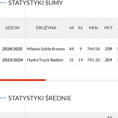
STATYSTYKI SUMY
SEZON
SEZON
DRUŻYNA
DRUŻYNA
M
M
S5
S5
MIN
MIN
PKT
PKT
2024/2025
2024/2025
Miasto Szkła Krosno
Miasto Szkła Krosno
44
44
9
9
764:58
764:58
239
239
2023/2024
2023/2024
HydroTruck Radom
HydroTruck Radom
31
31
19
19
741:30
741:30
259
259
STATYSTYKI ŚREDNIE
ZA
ZA