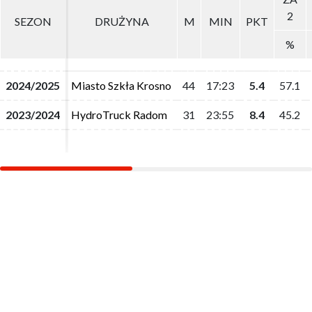
2
2
SEZON
SEZON
DRUŻYNA
DRUŻYNA
M
M
MIN
MIN
PKT
PKT
%
%
2024/2025
2024/2025
Miasto Szkła Krosno
Miasto Szkła Krosno
44
44
17:23
17:23
5.4
5.4
57.1
57.1
2023/2024
2023/2024
HydroTruck Radom
HydroTruck Radom
31
31
23:55
23:55
8.4
8.4
45.2
45.2