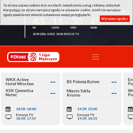
Ta strona używa cookies m.in. w celach: świadczenia usług, reklamy, statystyk.
Korzystając ze strony wyrażasz zgodę na używanie cookie. Jeżeli nie wyrażasz
WKK ACTIVE HOTEL WROCŁAW - KSK QEMETICA NOTEĆ INOWROCŁAW
zgody powinieneś zmienić ustawienia swojej przeglądarki.
43
11
30
45
Wyrażam zgodę »
18.09.2026, GODZ. 18:00, EMOCJE TV
--
--
WKK Active
En
BS Polonia Bytom
Hotel Wrocław
Po
--
--
KSK Qemetica
We
Miasto Szkła
Noteć
Po
Krosno
Inowrocław
Op
18.09, 18:00
19.09, 15:00
Emocje TV
Emocje TV
18.09, 17:55
19.09, 14:55