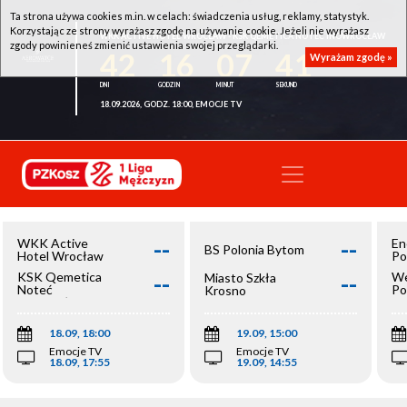
Ta strona używa cookies m.in. w celach: świadczenia usług, reklamy, statystyk.
Korzystając ze strony wyrażasz zgodę na używanie cookie. Jeżeli nie wyrażasz
WKK ACTIVE HOTEL WROCŁAW - KSK QEMETICA NOTEĆ INOWROCŁAW
zgody powinieneś zmienić ustawienia swojej przeglądarki.
42
16
07
41
Wyrażam zgodę »
18.09.2026, GODZ. 18:00, EMOCJE TV
--
--
WKK Active
En
BS Polonia Bytom
Hotel Wrocław
Po
--
--
KSK Qemetica
We
Miasto Szkła
Noteć
Po
Krosno
Inowrocław
Op
18.09, 18:00
19.09, 15:00
Emocje TV
Emocje TV
18.09, 17:55
19.09, 14:55