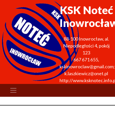
KSK Noteć
Inowrocła
88-100
Inowrocław
,
al.
Niepodległości 4, pokój
123
667 671 655
,
kskinowroclaw@gmail.com;
k.laszkiewicz@onet.pl
http://www.ksknotec.info.p