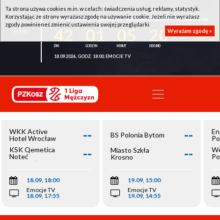
Ta strona używa cookies m.in. w celach: świadczenia usług, reklamy, statystyk.
Korzystając ze strony wyrażasz zgodę na używanie cookie. Jeżeli nie wyrażasz
WKK ACTIVE HOTEL WROCŁAW - KSK QEMETICA NOTEĆ INOWROCŁAW
zgody powinieneś zmienić ustawienia swojej przeglądarki.
42
01
05
20
Wyrażam zgodę »
18.09.2026, GODZ. 18:00, EMOCJE TV
--
--
WKK Active
En
BS Polonia Bytom
Hotel Wrocław
Po
--
--
KSK Qemetica
We
Miasto Szkła
Noteć
Po
Krosno
Inowrocław
Op
18.09, 18:00
19.09, 15:00
Emocje TV
Emocje TV
18.09, 17:55
19.09, 14:55