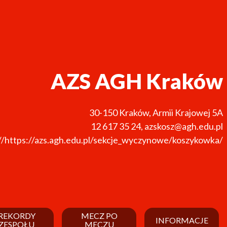
AZS AGH Kraków
30-150
Kraków
,
Armii Krajowej 5A
12 617 35 24
,
azskosz@agh.edu.pl
//https://azs.agh.edu.pl/sekcje_wyczynowe/koszykowka/
REKORDY
MECZ PO
INFORMACJE
ZESPOŁU
MECZU