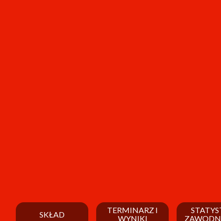
TERMINARZ I
STATYS
SKŁAD
WYNIKI
ZAWODN