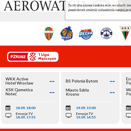
Ta strona używa cookies m.in. w celach: św
powinieneś zmienić ustawienia swojej prz
--
--
WKK Active
En
BS Polonia Bytom
Hotel Wrocław
Po
--
--
KSK Qemetica
We
Miasto Szkła
Noteć
Po
Krosno
Inowrocław
Op
18.09, 18:00
19.09, 15:00
Emocje TV
Emocje TV
18.09, 17:55
19.09, 14:55