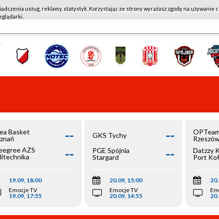
iadczenia usług, reklamy, statystyk. Korzystając ze strony wyrażasz zgodę na używanie c
WKK ACTIVE HOTEL WROCŁAW - KSK QEMETICA NOTEĆ IN
eglądarki.
--
--
ea Basket
OPTeam
GKS Tychy
znań
Rzeszó
--
--
egree AZS
PGE Spójnia
Datzzy 
litechnika
Stargard
Port Ko
olska
19.09, 18:00
20.09, 15:00
20.
Emocje TV
Emocje TV
Em
19.09, 17:55
20.09, 14:55
20.