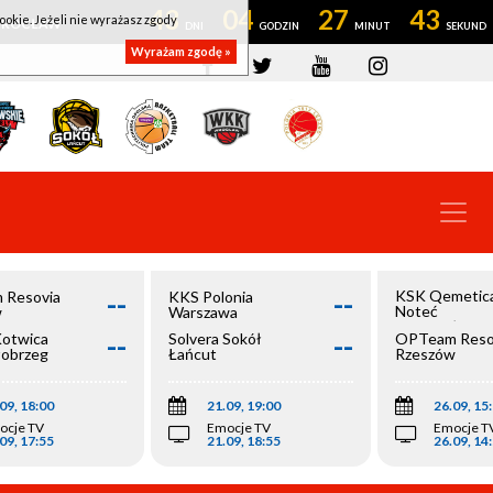
43
04
27
42
ookie. Jeżeli nie wyrażasz zgody
OWROCŁAW
Wyrażam zgodę »
--
--
KSK Qemetic
 Resovia
KKS Polonia
Noteć
w
Warszawa
Inowrocław
--
--
Kotwica
Solvera Sokół
OPTeam Reso
łobrzeg
Łańcut
Rzeszów
09, 18:00
21.09, 19:00
26.09, 15
ocje TV
Emocje TV
Emocje T
09, 17:55
21.09, 18:55
26.09, 14