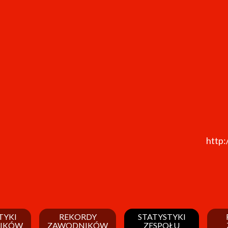
http:
TYKI
REKORDY
STATYSTYKI
IKÓW
ZAWODNIKÓW
ZESPOŁU