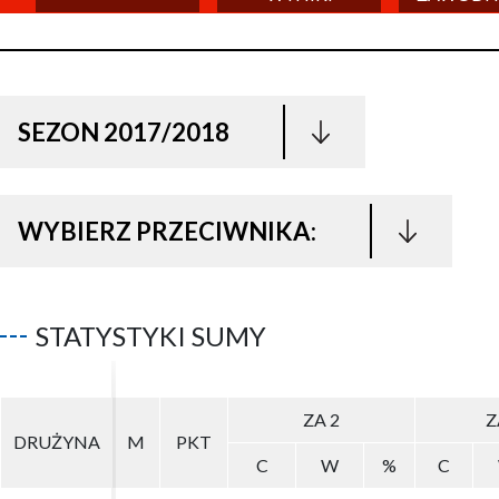
SEZON 2017/2018
WYBIERZ PRZECIWNIKA:
STATYSTYKI SUMY
ZA 2
ZA 2
Z
Z
DRUŻYNA
DRUŻYNA
M
M
PKT
PKT
C
C
W
W
%
%
C
C