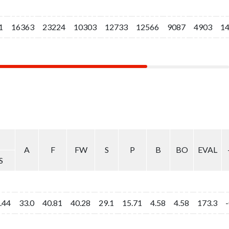
1
1
16363
16363
23224
23224
10303
10303
12733
12733
12566
12566
9087
9087
4903
4903
1
1
A
A
F
F
FW
FW
S
S
P
P
B
B
BO
BO
EVAL
EVAL
S
S
.44
.44
33.0
33.0
40.81
40.81
40.28
40.28
29.1
29.1
15.71
15.71
4.58
4.58
4.58
4.58
173.3
173.3
-
-