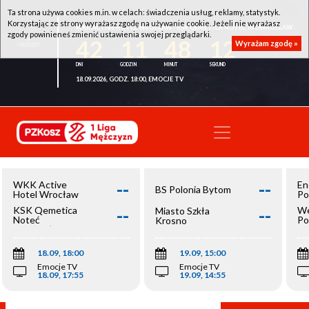
Ta strona używa cookies m.in. w celach: świadczenia usług, reklamy, statystyk.
Korzystając ze strony wyrażasz zgodę na używanie cookie. Jeżeli nie wyrażasz
WKK ACTIVE HOTEL WROCŁAW - KSK QEMETICA NOTEĆ INOWROCŁAW
zgody powinieneś zmienić ustawienia swojej przeglądarki.
42
11
48
12
Wyrażam zgodę »
18.09.2026, GODZ. 18:00, EMOCJE TV
--
--
WKK Active
En
BS Polonia Bytom
Hotel Wrocław
Po
--
--
KSK Qemetica
We
Miasto Szkła
Noteć
Po
Krosno
Inowrocław
Op
18.09, 18:00
19.09, 15:00
Emocje TV
Emocje TV
18.09, 17:55
19.09, 14:55