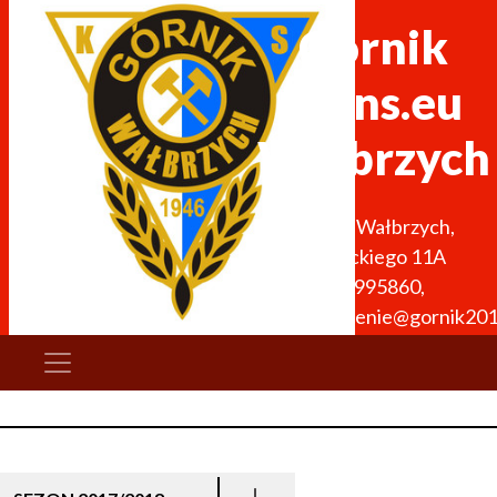
Górnik
Trans.eu
Wałbrzych
58-300
Wałbrzych
,
Wysockiego 11A
512995860
,
stowarzyszenie@gornik201