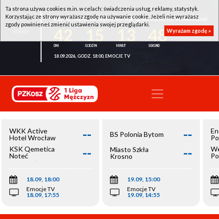
Ta strona używa cookies m.in. w celach: świadczenia usług, reklamy, statystyk.
Korzystając ze strony wyrażasz zgodę na używanie cookie. Jeżeli nie wyrażasz
WKK ACTIVE HOTEL WROCŁAW - KSK QEMETICA NOTEĆ INOWROCŁAW
zgody powinieneś zmienić ustawienia swojej przeglądarki.
42
15
13
48
Wyrażam zgodę »
18.09.2026, GODZ. 18:00, EMOCJE TV
--
--
WKK Active
En
BS Polonia Bytom
Hotel Wrocław
Po
--
--
KSK Qemetica
We
Miasto Szkła
Noteć
Po
Krosno
Inowrocław
Op
18.09, 18:00
19.09, 15:00
Emocje TV
Emocje TV
18.09, 17:55
19.09, 14:55