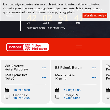
Ta strona używa cookies m.in. w celach: świadczenia usług, reklamy, statystyk.
Korzystając ze strony wyrażasz zgodę na używanie cookie. Jeżeli nie wyrażasz
WKK ACTIVE HOTEL WROCŁAW - KSK QEMETICA NOTEĆ INOWROCŁAW
zgody powinieneś zmienić ustawienia swojej przeglądarki.
42
02
51
47
Wyrażam zgodę »
18.09.2026, GODZ. 18:00, EMOCJE TV
--
--
WKK Active
En
BS Polonia Bytom
Hotel Wrocław
Po
--
--
KSK Qemetica
We
Miasto Szkła
Noteć
Po
Krosno
Inowrocław
Op
18.09, 18:00
19.09, 15:00
Emocje TV
Emocje TV
18.09, 17:55
19.09, 14:55