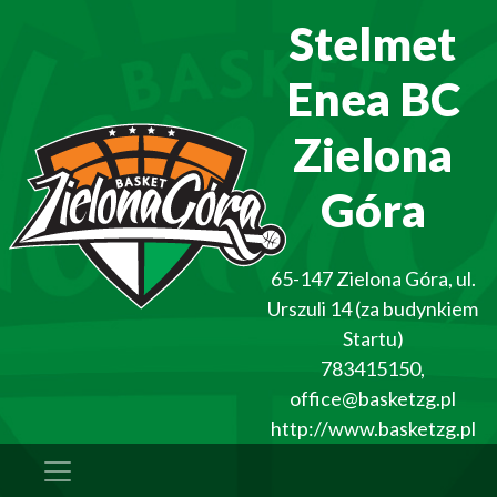
Stelmet
Enea BC
Zielona
Góra
65-147
Zielona Góra
,
ul.
Urszuli 14 (za budynkiem
Startu)
783415150
,
office@basketzg.pl
http://www.basketzg.pl