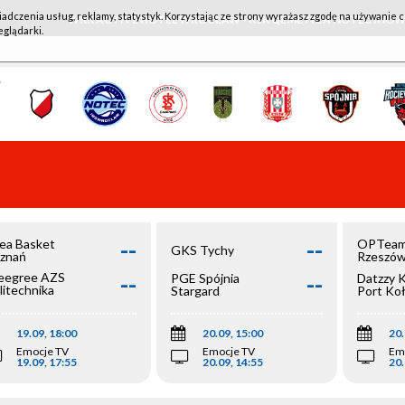
iadczenia usług, reklamy, statystyk. Korzystając ze strony wyrażasz zgodę na używanie c
WKK ACTIVE HOTEL WROCŁAW - KSK QEMETICA NOTEĆ IN
eglądarki.
--
--
ea Basket
OPTeam
GKS Tychy
znań
Rzeszó
--
--
egree AZS
PGE Spójnia
Datzzy 
litechnika
Stargard
Port Ko
olska
19.09, 18:00
20.09, 15:00
20.
Emocje TV
Emocje TV
Em
19.09, 17:55
20.09, 14:55
20.