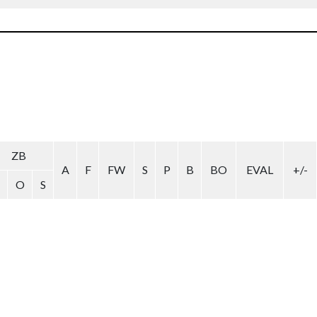
ZB
A
F
FW
S
P
B
BO
EVAL
+/-
O
S