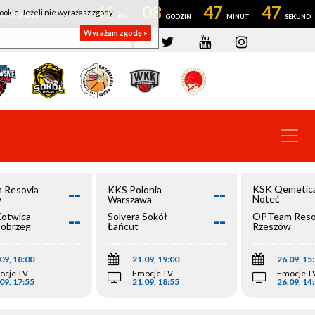
41
08
47
46
ookie. Jeżeli nie wyrażasz zgody
OWROCŁAW
Wyrażam zgodę »
--
--
KSK Qemetic
 Resovia
KKS Polonia
Noteć
w
Warszawa
Inowrocław
--
--
Kotwica
Solvera Sokół
OPTeam Reso
łobrzeg
Łańcut
Rzeszów
09, 18:00
21.09, 19:00
26.09, 15
ocje TV
Emocje TV
Emocje T
09, 17:55
21.09, 18:55
26.09, 14