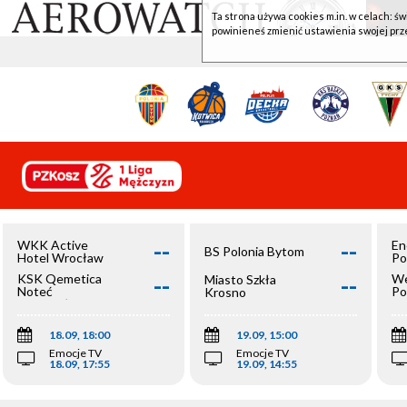
Ta strona używa cookies m.in. w celach: św
powinieneś zmienić ustawienia swojej prz
--
--
WKK Active
En
BS Polonia Bytom
Hotel Wrocław
Po
--
--
KSK Qemetica
We
Miasto Szkła
Noteć
Po
Krosno
Inowrocław
Op
18.09, 18:00
19.09, 15:00
Emocje TV
Emocje TV
18.09, 17:55
19.09, 14:55