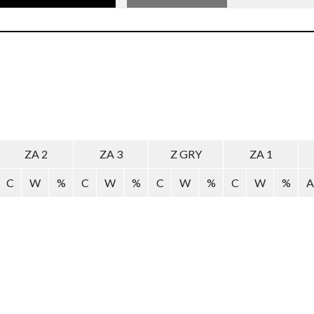
ZA 2
ZA 3
Z GRY
ZA 1
C
W
%
C
W
%
C
W
%
C
W
%
A