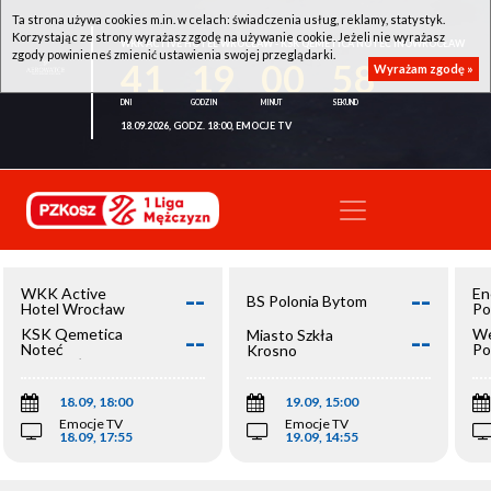
Ta strona używa cookies m.in. w celach: świadczenia usług, reklamy, statystyk.
Korzystając ze strony wyrażasz zgodę na używanie cookie. Jeżeli nie wyrażasz
WKK ACTIVE HOTEL WROCŁAW - KSK QEMETICA NOTEĆ INOWROCŁAW
zgody powinieneś zmienić ustawienia swojej przeglądarki.
41
19
00
58
Wyrażam zgodę »
18.09.2026, GODZ. 18:00, EMOCJE TV
--
--
WKK Active
En
BS Polonia Bytom
Hotel Wrocław
Po
--
--
KSK Qemetica
We
Miasto Szkła
Noteć
Po
Krosno
Inowrocław
Op
18.09, 18:00
19.09, 15:00
Emocje TV
Emocje TV
18.09, 17:55
19.09, 14:55