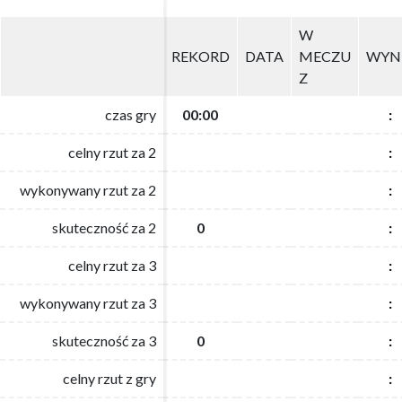
W
W
REKORD
REKORD
DATA
DATA
MECZU
MECZU
WYN
WYN
Z
Z
czas gry
czas gry
00:00
00:00
:
:
celny rzut za 2
celny rzut za 2
:
:
wykonywany rzut za 2
wykonywany rzut za 2
:
:
skuteczność za 2
skuteczność za 2
0
0
:
:
celny rzut za 3
celny rzut za 3
:
:
wykonywany rzut za 3
wykonywany rzut za 3
:
:
skuteczność za 3
skuteczność za 3
0
0
:
:
celny rzut z gry
celny rzut z gry
:
: