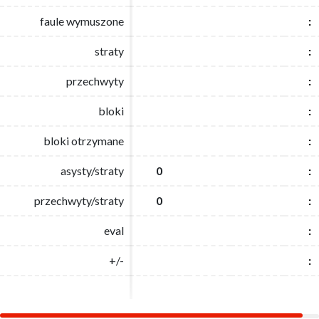
faule wymuszone
faule wymuszone
:
:
straty
straty
:
:
przechwyty
przechwyty
:
:
bloki
bloki
:
:
bloki otrzymane
bloki otrzymane
:
:
asysty/straty
asysty/straty
0
0
:
:
przechwyty/straty
przechwyty/straty
0
0
:
:
eval
eval
:
:
+/-
+/-
:
: