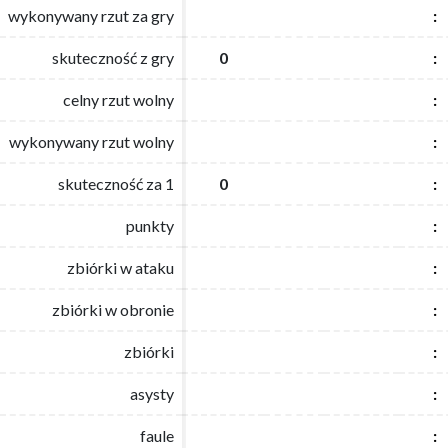
wykonywany rzut za gry
wykonywany rzut za gry
:
:
skuteczność z gry
skuteczność z gry
0
0
:
:
celny rzut wolny
celny rzut wolny
:
:
wykonywany rzut wolny
wykonywany rzut wolny
:
:
skuteczność za 1
skuteczność za 1
0
0
:
:
punkty
punkty
:
:
zbiórki w ataku
zbiórki w ataku
:
:
zbiórki w obronie
zbiórki w obronie
:
:
zbiórki
zbiórki
:
:
asysty
asysty
:
:
faule
faule
:
: