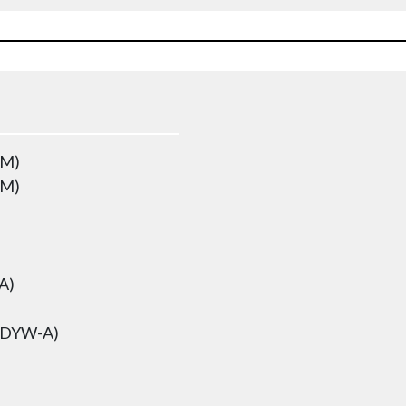
LM)
LM)
A)
(DYW-A)