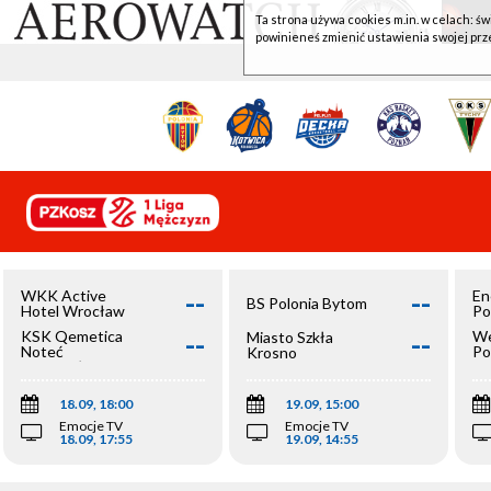
Ta strona używa cookies m.in. w celach: św
powinieneś zmienić ustawienia swojej prz
--
--
WKK Active
En
BS Polonia Bytom
Hotel Wrocław
Po
--
--
KSK Qemetica
We
Miasto Szkła
Noteć
Po
Krosno
Inowrocław
Op
18.09, 18:00
19.09, 15:00
Emocje TV
Emocje TV
18.09, 17:55
19.09, 14:55