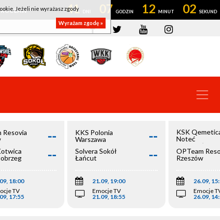
41
07
12
01
ookie. Jeżeli nie wyrażasz zgody
OWROCŁAW
Wyrażam zgodę »
--
--
KSK Qemetic
 Resovia
KKS Polonia
Noteć
w
Warszawa
Inowrocław
--
--
Kotwica
Solvera Sokół
OPTeam Reso
łobrzeg
Łańcut
Rzeszów
09, 18:00
21.09, 19:00
26.09, 15
ocje TV
Emocje TV
Emocje T
09, 17:55
21.09, 18:55
26.09, 14