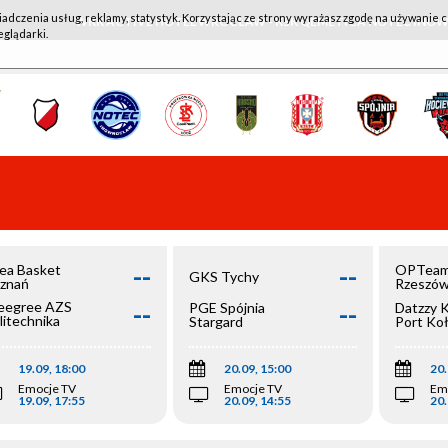
iadczenia usług, reklamy, statystyk. Korzystając ze strony wyrażasz zgodę na używanie c
WKK ACTIVE HOTEL WROCŁAW - KSK QEMETICA NOTEĆ IN
eglądarki.
--
--
ea Basket
OPTeam
GKS Tychy
znań
Rzeszó
--
--
egree AZS
PGE Spójnia
Datzzy 
litechnika
Stargard
Port Ko
olska
19.09, 18:00
20.09, 15:00
20.
Emocje TV
Emocje TV
Em
19.09, 17:55
20.09, 14:55
20.