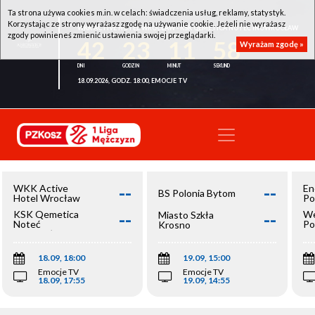
Ta strona używa cookies m.in. w celach: świadczenia usług, reklamy, statystyk.
Korzystając ze strony wyrażasz zgodę na używanie cookie. Jeżeli nie wyrażasz
WKK ACTIVE HOTEL WROCŁAW - KSK QEMETICA NOTEĆ INOWROCŁAW
zgody powinieneś zmienić ustawienia swojej przeglądarki.
42
23
11
57
Wyrażam zgodę »
18.09.2026, GODZ. 18:00, EMOCJE TV
--
--
WKK Active
En
BS Polonia Bytom
Hotel Wrocław
Po
--
--
KSK Qemetica
We
Miasto Szkła
Noteć
Po
Krosno
Inowrocław
Op
18.09, 18:00
19.09, 15:00
Emocje TV
Emocje TV
18.09, 17:55
19.09, 14:55