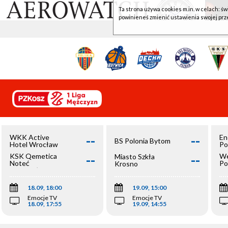
Ta strona używa cookies m.in. w celach: św
powinieneś zmienić ustawienia swojej prz
--
--
WKK Active
En
BS Polonia Bytom
Hotel Wrocław
Po
--
--
KSK Qemetica
We
Miasto Szkła
Noteć
Po
Krosno
Inowrocław
Op
18.09, 18:00
19.09, 15:00
Emocje TV
Emocje TV
18.09, 17:55
19.09, 14:55