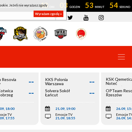
40
03
53
54
ookie. Jeżeli nie wyrażasz zgody
OWROCŁAW
Wyrażam zgodę »
--
--
KSK Qemetic
 Resovia
KKS Polonia
Noteć
w
Warszawa
Inowrocław
--
--
Kotwica
Solvera Sokół
OPTeam Reso
łobrzeg
Łańcut
Rzeszów
09, 18:00
21.09, 19:00
26.09, 15
ocje TV
Emocje TV
Emocje T
09, 17:55
21.09, 18:55
26.09, 14