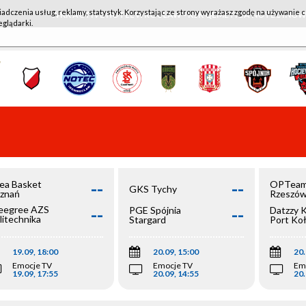
iadczenia usług, reklamy, statystyk. Korzystając ze strony wyrażasz zgodę na używanie c
WKK ACTIVE HOTEL WROCŁAW - KSK QEMETICA NOTEĆ IN
eglądarki.
--
--
ea Basket
OPTeam
GKS Tychy
znań
Rzeszó
--
--
egree AZS
PGE Spójnia
Datzzy 
litechnika
Stargard
Port Ko
olska
19.09, 18:00
20.09, 15:00
20.
Emocje TV
Emocje TV
Em
19.09, 17:55
20.09, 14:55
20.