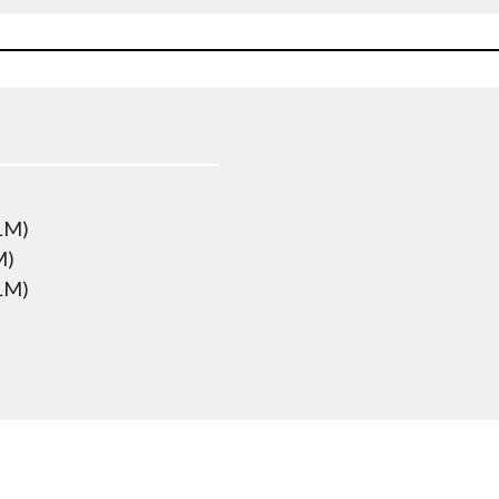
1LM)
M)
1LM)