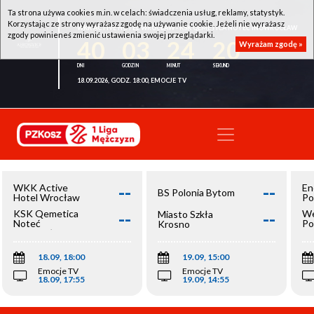
Ta strona używa cookies m.in. w celach: świadczenia usług, reklamy, statystyk.
Korzystając ze strony wyrażasz zgodę na używanie cookie. Jeżeli nie wyrażasz
WKK ACTIVE HOTEL WROCŁAW - KSK QEMETICA NOTEĆ INOWROCŁAW
zgody powinieneś zmienić ustawienia swojej przeglądarki.
40
03
24
20
Wyrażam zgodę »
18.09.2026, GODZ. 18:00, EMOCJE TV
--
--
WKK Active
En
BS Polonia Bytom
Hotel Wrocław
Po
--
--
KSK Qemetica
We
Miasto Szkła
Noteć
Po
Krosno
Inowrocław
Op
18.09, 18:00
19.09, 15:00
Emocje TV
Emocje TV
18.09, 17:55
19.09, 14:55