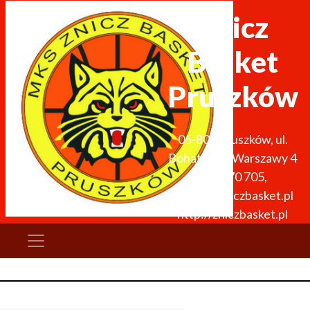
Znicz
Basket
Pruszków
05-800
Pruszków
,
ul.
Bohaterów Warszawy 4
691 270 705
,
zarzad@zniczbasket.pl
http://zniczbasket.pl