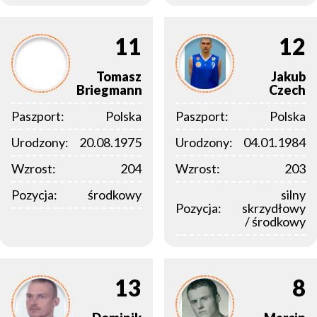
11
12
Tomasz
Jakub
Briegmann
Czech
Paszport:
Polska
Paszport:
Polska
Urodzony:
20.08.1975
Urodzony:
04.01.1984
Wzrost:
204
Wzrost:
203
Pozycja:
środkowy
silny
Pozycja:
skrzydłowy
/ środkowy
13
8