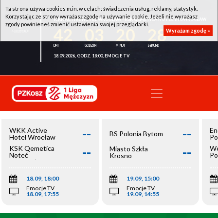
Ta strona używa cookies m.in. w celach: świadczenia usług, reklamy, statystyk.
Korzystając ze strony wyrażasz zgodę na używanie cookie. Jeżeli nie wyrażasz
WKK ACTIVE HOTEL WROCŁAW - KSK QEMETICA NOTEĆ INOWROCŁAW
zgody powinieneś zmienić ustawienia swojej przeglądarki.
42
03
20
28
Wyrażam zgodę »
18.09.2026, GODZ. 18:00, EMOCJE TV
--
--
WKK Active
En
BS Polonia Bytom
Hotel Wrocław
Po
--
--
KSK Qemetica
We
Miasto Szkła
Noteć
Po
Krosno
Inowrocław
Op
18.09, 18:00
19.09, 15:00
Emocje TV
Emocje TV
18.09, 17:55
19.09, 14:55