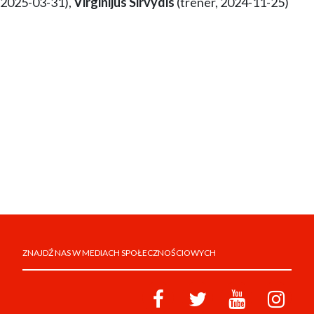
2025-03-31),
Virginijus Sirvydis
(trener, 2024-11-25)
ZNAJDŹ NAS W MEDIACH SPOŁECZNOŚCIOWYCH