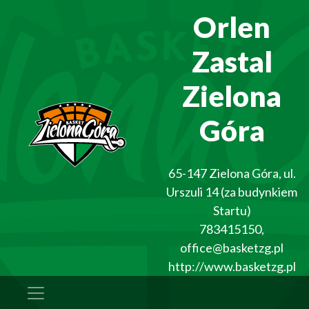
Orlen
Zastal
Zielona
Góra
65-147
Zielona Góra
,
ul.
Urszuli 14 (za budynkiem
Startu)
783415150
,
office@basketzg.pl
http://www.basketzg.pl