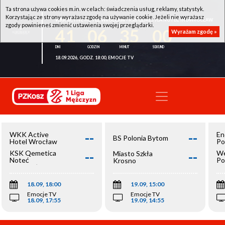
Ta strona używa cookies m.in. w celach: świadczenia usług, reklamy, statystyk.
Korzystając ze strony wyrażasz zgodę na używanie cookie. Jeżeli nie wyrażasz
WKK ACTIVE HOTEL WROCŁAW - KSK QEMETICA NOTEĆ INOWROCŁAW
zgody powinieneś zmienić ustawienia swojej przeglądarki.
41
06
35
00
Wyrażam zgodę »
18.09.2026, GODZ. 18:00, EMOCJE TV
--
--
WKK Active
En
BS Polonia Bytom
Hotel Wrocław
Po
--
--
KSK Qemetica
We
Miasto Szkła
Noteć
Po
Krosno
Inowrocław
Op
18.09, 18:00
19.09, 15:00
Emocje TV
Emocje TV
18.09, 17:55
19.09, 14:55