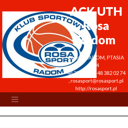
ACK UTH
Rosa
Radom
26-600
RADOM
,
PTASIA
14
48 382 02 73
,
48 382 02 74
,
rosasport@rosasport.pl
http://rosasport.pl