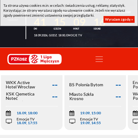
Ta strona używa cookies m.in. w celach: świadczenia usług, reklamy, statystyk.
Korzystając ze strony wyrażasz zgodę na używanie cookie. Jeżeli nie wyrażasz
WKK ACTIVE HOTEL WROCŁAW - KSK QEMETICA NOTEĆ INOWROCŁAW
zgody powinieneś zmienić ustawienia swojej przeglądarki.
41
15
09
15
Wyrażam zgodę »
18.09.2026, GODZ. 18:00, EMOCJE TV
--
--
WKK Active
En
BS Polonia Bytom
Hotel Wrocław
Po
--
--
KSK Qemetica
We
Miasto Szkła
Noteć
Po
Krosno
Inowrocław
Op
18.09, 18:00
19.09, 15:00
Emocje TV
Emocje TV
18.09, 17:55
19.09, 14:55