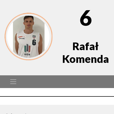
6
Rafał
Komenda