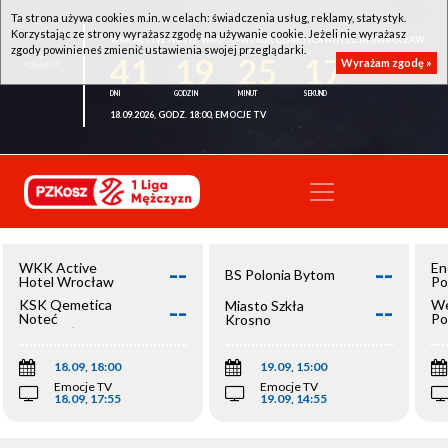
Ta strona używa cookies m.in. w celach: świadczenia usług, reklamy, statystyk.
Korzystając ze strony wyrażasz zgodę na używanie cookie. Jeżeli nie wyrażasz
WKK ACTIVE HOTEL WROCŁAW - KSK QEMETICA NOTEĆ INOWROCŁAW
zgody powinieneś zmienić ustawienia swojej przeglądarki.
41
19
25
17
Wyrażam zgodę »
18.09.2026, GODZ. 18:00, EMOCJE TV
--
--
WKK Active
En
BS Polonia Bytom
Hotel Wrocław
Po
--
--
KSK Qemetica
We
Miasto Szkła
Noteć
Po
Krosno
Inowrocław
Op
18.09, 18:00
19.09, 15:00
Emocje TV
Emocje TV
18.09, 17:55
19.09, 14:55